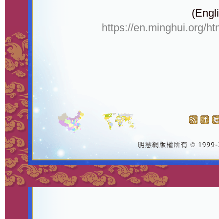
(Engli
https://en.minghui.org/h