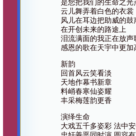
是您把我们的生命之光
云儿舞弄着白色的衣裳
风儿在耳边把助威的鼓
在开创未来的路途上
泪流满面的我正在放声
感恩的歌在天宇中更加
新韵
回首风云笑看淡
天地作幕书新章
料峭春寒仙姿耀
丰采梅莲韵更香
演绎生命
大戏五千多姿彩 法中
忠奸善恶同时演 圆容