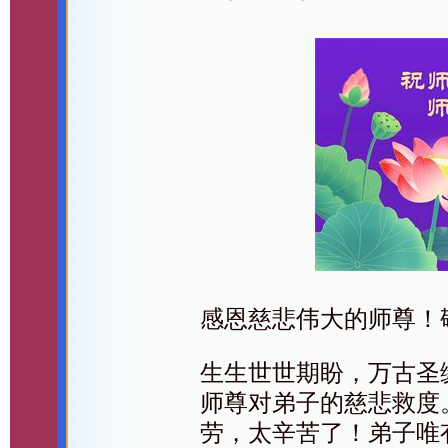
感恩慈悲伟大的师尊！
生生世世期盼，万古圣
师尊对弟子的慈悲救度
劳，太辛苦了！弟子唯