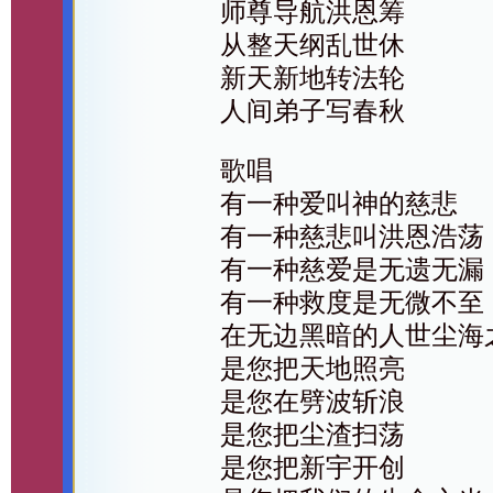
师尊导航洪恩筹
从整天纲乱世休
新天新地转法轮
人间弟子写春秋
歌唱
有一种爱叫神的慈悲
有一种慈悲叫洪恩浩荡
有一种慈爱是无遗无漏
有一种救度是无微不至
在无边黑暗的人世尘海
是您把天地照亮
是您在劈波斩浪
是您把尘渣扫荡
是您把新宇开创