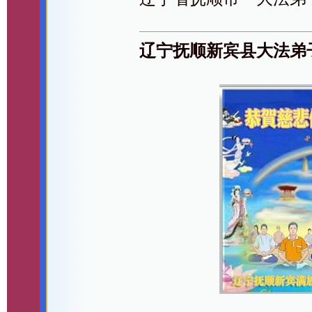
辽宁抚顺新宾县大法弟