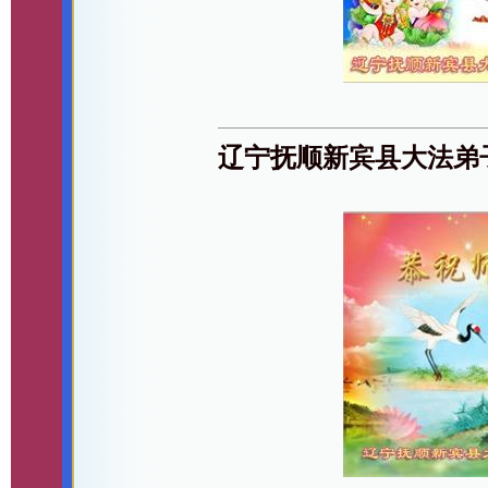
辽宁抚顺新宾县大法弟