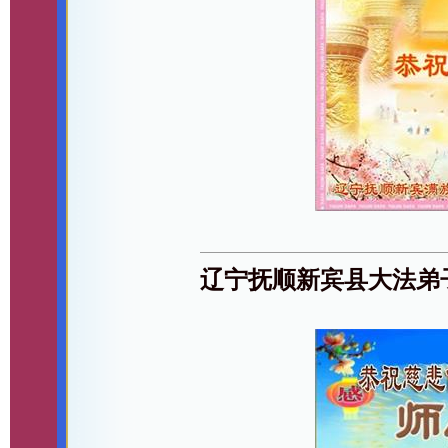
辽宁抚顺新宾县大法弟