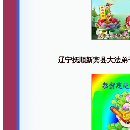
辽宁抚顺新宾县大法弟