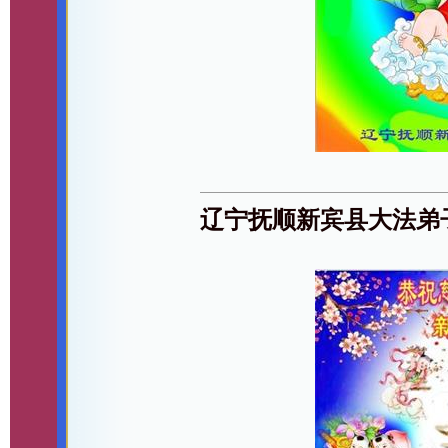
辽宁抚顺新宾县大法弟