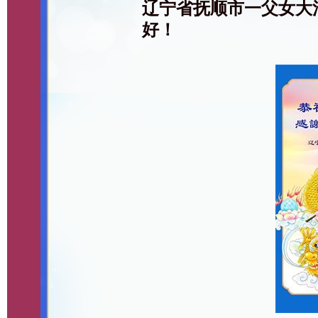
辽宁省抚顺市一父女大
好！