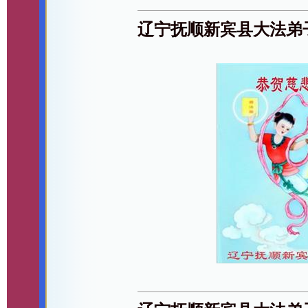
辽宁抚顺新宾县大法弟