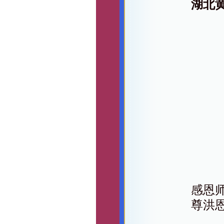
湖北
感恩
尊洪