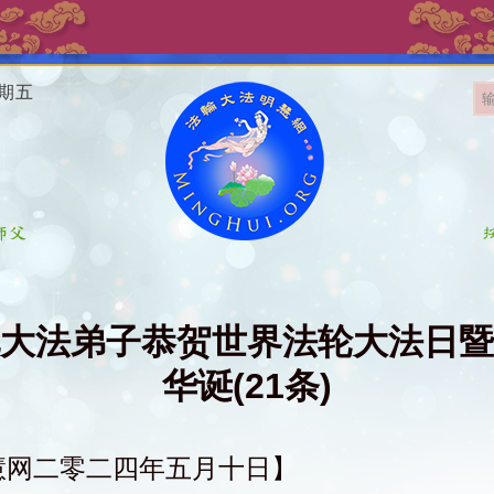
星期五
大法弟子恭贺世界法轮大法日暨
华诞(21条)
慧网二零二四年五月十日】