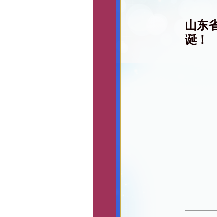
山东
诞！