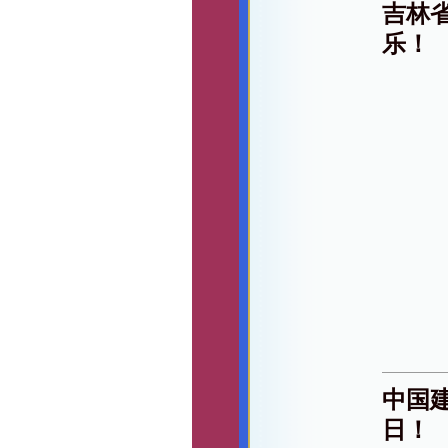
吉林
乐！
中国
日！