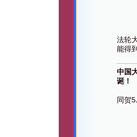
法轮
能得
中国
诞！
同贺5