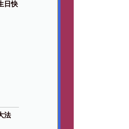
生日快
大法