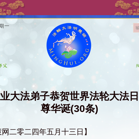
星期一
业大法弟子恭贺世界法轮大法日
尊华诞(30条)
慧网二零二四年五月十三日】