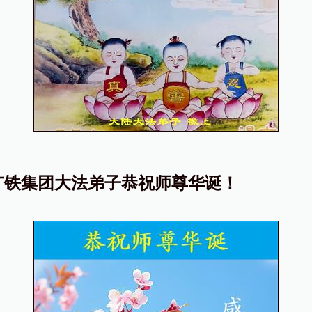
广铁集团大法弟子恭祝师尊华诞！