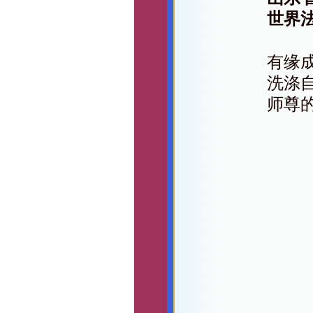
世界
有缘
洗涤
师尊