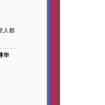
世人都
尊华