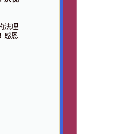
的法理
！感恩