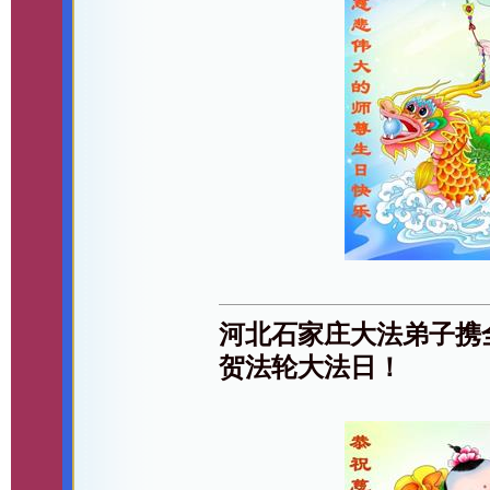
河北石家庄大法弟子携
贺法轮大法日！