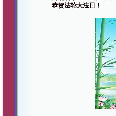
恭贺法轮大法日！