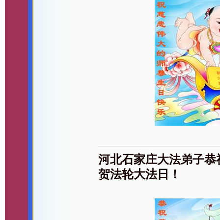
河北石家庄大法弟子恭
贺法轮大法日！