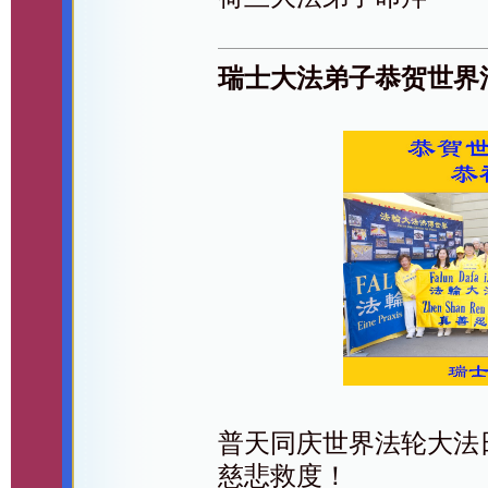
瑞士大法弟子恭贺世界
普天同庆世界法轮大法
慈悲救度！