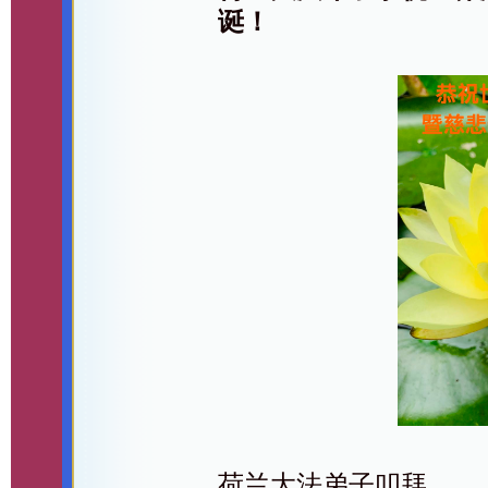
诞！
荷兰大法弟子叩拜