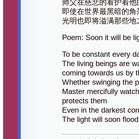
师父在慈悲的看护着他
即使在世界最黑暗的角
光明也即将溢满那些地
Poem: Soon it will be li
To be constant every d
The living beings are wa
coming towards us by 
Whether swinging the pen
Master mercifully watc
protects them
Even in the darkest cor
The light will soon floo