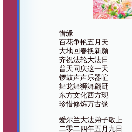
惜缘
百花争艳五月天
大地回春换新颜
齐祝法轮大法日
普天同庆这一天
锣鼓声声乐器喧
舞龙舞狮舞翩跹
东方文化西方现
珍惜修炼万古缘
爱尔兰大法弟子敬上
二零二四年五月九日