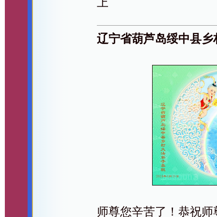
上
辽宁省葫芦岛绥中县乡
师尊您辛苦了！恭祝师