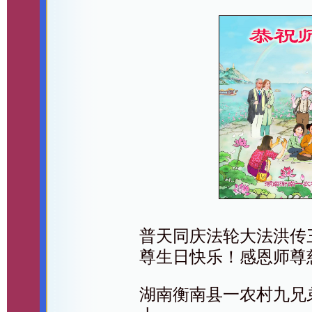
普天同庆法轮大法洪传
尊生日快乐！感恩师尊
湖南衡南县一农村九兄