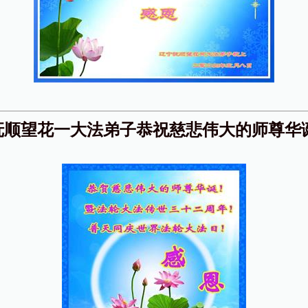
抚顺望花一大法弟子恭祝慈悲伟大的师尊华