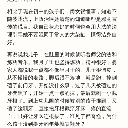
相比于现在初中的孩子们，闺女很懂事，知道不
随波逐流，上政治课她清楚的知道哪些是邪党宣
传的谎言。我自己状态好的时候也会用大法的法
理引导她不要混同于常人的大染缸，懂得洁身自
好。
再说说我儿子，在肚里的时候就听着师父的法和
炼功音乐。我月子里也坚持炼功，精神很好，婆
家人都说我一点都不像坐月子的。儿子很调皮，
从不慢慢的走路，脚后跟不落地，就是跑，摔倒
磕了前门牙，开始没什么事，过了几天被磕过的
牙变黑了，开始一点一点的掉，最后就剩一小截
牙根了。到上幼儿园的时候被别的孩子推到，又
磕了这颗牙，直接把牙根戳穿牙床，疼的直流
血，只好让牙医连根拔了，谁见了都奇怪，为什
么孩子没到换牙的年龄就缺颗牙？