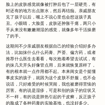
脸上的皮肤感觉就像被打肿后包了一层硬壳，有
时还有的地方出点脓水，然后再结痂。亲戚朋友
见了孩子以后，嘴上不说心里也会想这孩子真
丑。小眼睛，大脸蛋，皮肤还肿胀干瘪，两只小
手从来没有嫩嫩潮湿的感觉，就像多年干活操磨
了的手。
这期间不少亲戚朋友根据自己的经验介绍好多办
法，比如抹什么什么药膏、芦荟、偏方药，或者
推荐什么医生去看看，每次抱着希望去试试，有
的抹几天开头好像管点用，后来就恢复原样了，
有的根本就一点作用都不起。本来闺女是个挺懂
事皮实的孩子，就因为这个皮肤不舒服，也不会
说话，只好难受的时候哭闹，我也被磨得苦恼的
厉害。有的说是湿疹，可是和别的孩子的症状又
不一样，有的说是肺热引起的干皮癣，反正孩子
的脸成了各种药膏的实验基地，也没好多少。