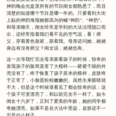
神韵晚会光盘里所有的节目闺女都熟悉了，而且
清楚的知道哪个节目是哪一年的。只要看到大街
上贴的神韵海报她都高兴的喊“神韵”、“神韵”。
和母亲聊天，闺女经常是学到的大法法理脱口而
出，还经常指着我们看不见的空气说，看！师
父，穿着黄色袈裟，跟着我。母亲还问她，姥姥
身边有没有师父？闺女说，姥姥也有。
这一次等我忙完去母亲家看孩子的时候，惊奇的
发现孩子的脸简直变了大模样——硬硬干躁的外
壳没有了，终于恢复了孩子原本的模样，皮肤终
于正常了，小脸蛋粉粉嫩嫩的。虽然生来眼睛就
不大，但是这个时候谁看见了都会惊奇的说：这
个孩子可变漂亮了，和以前完全不一样了。如今
闺女十六岁了，正到了爱美的年龄，她的同学都
夸她漂亮。如果不是在大法中受益，皮肤还不一
定是什么样子。