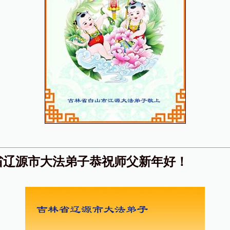
省辽源市大法弟子恭祝师父新年好！