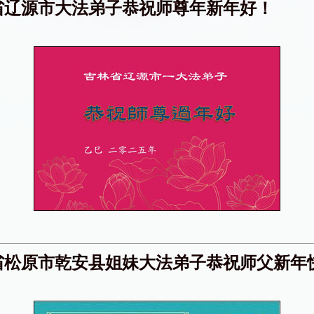
省辽源市大法弟子恭祝师尊年新年好！
省松原市乾安县姐妹大法弟子恭祝师父新年