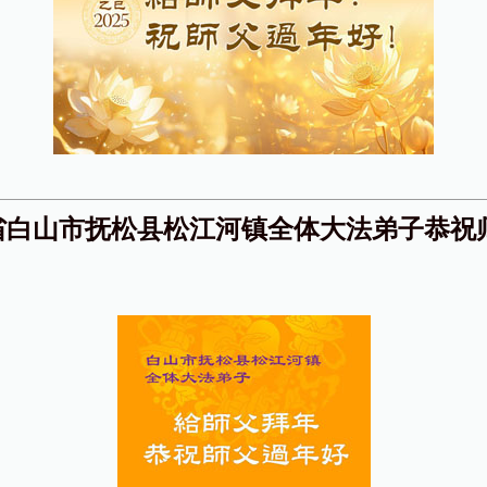
省白山市抚松县松江河镇全体大法弟子恭祝
！