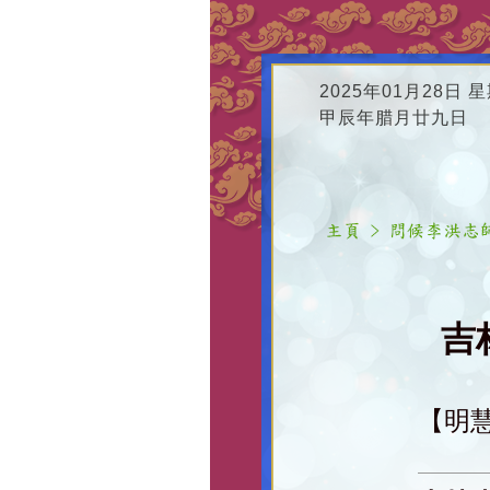
2025年01月28日 
甲辰年腊月廿九日
吉
【明