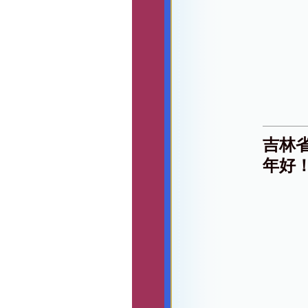
吉林
年好