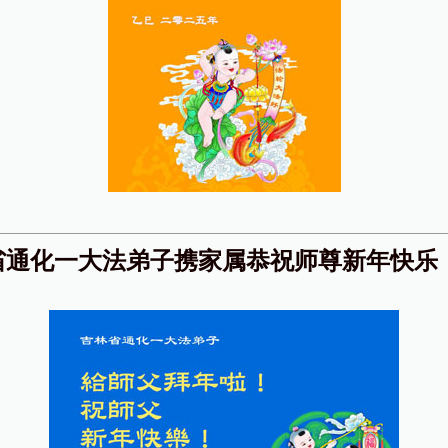
省通化一大法弟子携家属恭祝师尊新年快乐