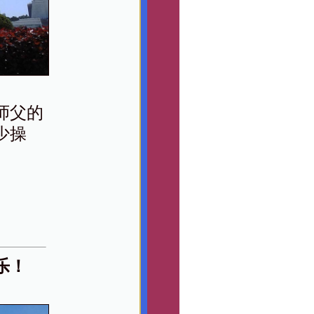
师父的
少操
乐！