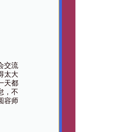
会交流
得太大
一天都
怠，不
圆容师