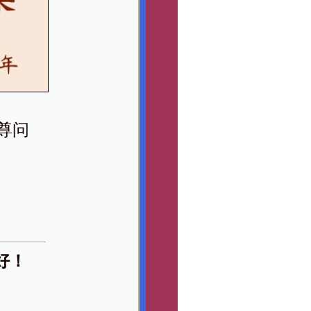
尊问
好！