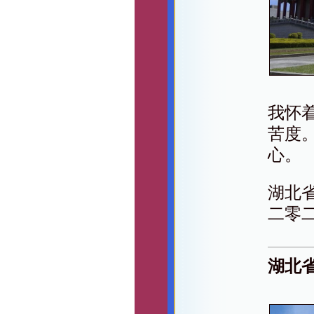
我怀
苦度
心。
湖北
二零
湖北