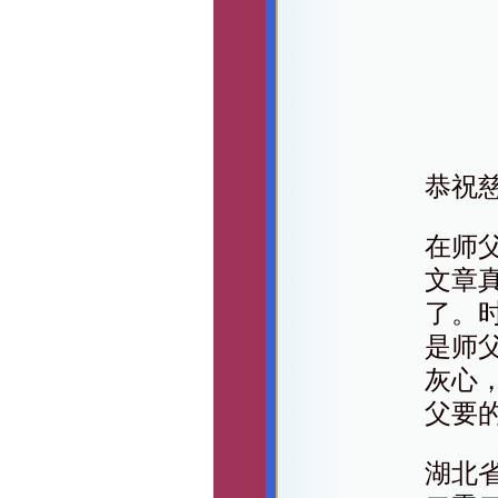
恭祝
在师
文章
了。
是师
灰心
父要
湖北