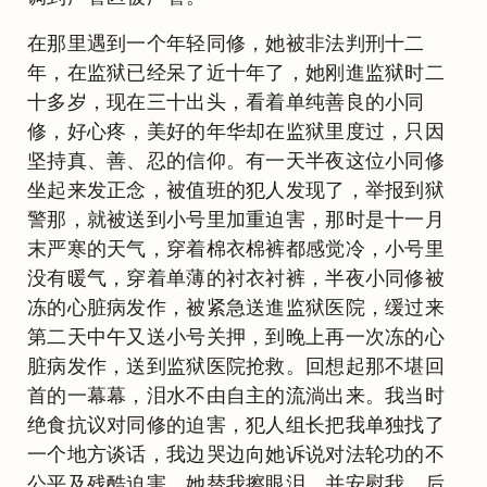
在那里遇到一个年轻同修，她被非法判刑十二
年，在监狱已经呆了近十年了，她刚進监狱时二
十多岁，现在三十出头，看着单纯善良的小同
修，好心疼，美好的年华却在监狱里度过，只因
坚持真、善、忍的信仰。有一天半夜这位小同修
坐起来发正念，被值班的犯人发现了，举报到狱
警那，就被送到小号里加重迫害，那时是十一月
末严寒的天气，穿着棉衣棉裤都感觉冷，小号里
没有暖气，穿着单薄的衬衣衬裤，半夜小同修被
冻的心脏病发作，被紧急送進监狱医院，缓过来
第二天中午又送小号关押，到晚上再一次冻的心
脏病发作，送到监狱医院抢救。回想起那不堪回
首的一幕幕，泪水不由自主的流淌出来。我当时
绝食抗议对同修的迫害，犯人组长把我单独找了
一个地方谈话，我边哭边向她诉说对法轮功的不
公平及残酷迫害。她替我擦眼泪，并安慰我。后