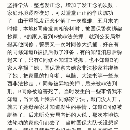
坚持学法，整点发正念。增加了发正念的次数，
家庭环境逐渐变好，可以堂堂正正的学法炼功
了。由于重视发正念化解了一次魔难。五月末的
时候，本地B同修发真相资料时，被国保警察绑架
抄家，B的家人看到B被非法关押，就到公安局举
报其他同修，警察又一次对同修大抓捕，好在有
的同修知道B被抓后做了准备，有的知道消息后躲
起来了，只有C同修不知道B被抓，也不知道B的
家人举报了她，国保警察去她家非法抄家并绑架
了她，把家里的打印机、电脑、大法书等一些东
西非法抄走，C同修被异地关押，后来被非法判
刑。B同修被迫害死了。当时发生的一些事情我不
知道，当天晚上我去C同修家学法，敲门没人开，
就去了她母亲家才知道发生的事情，知道C同修被
绑架了。后来听公安局内部的人说，那次本地炼
法轮功的家他们都去了，当时国保大队长没想起