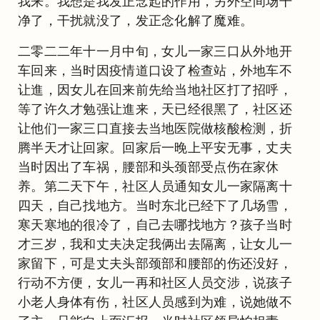
我来。我想是我发正念起的作用，另外空间场干
净了，干扰就没了，发正念化解了魔难。
二零二二年十一月中旬，女儿一家三口从外地开
车回来，当时因疫情道口设了检查站，外地车不
让進，因女儿在回来前先给当地社区打了招呼，
等了许久才勉强让進来，天已经很黑了，社区还
让他们一家三口直接去当地医院做核酸检测，折
腾半天才让回家。回家后一晚上平安无事，丈夫
当时因出了车祸，腰部和头颈部受点伤在家休
养。第二天下午，社区人员通知女儿一家隔离十
四天，自己找地方。当时东北已经下了几场雪，
寒天寒地的很冷了，自己去哪找地方？孩子当时
才三岁，我和丈夫决定我俩出去隔离，让女儿一
家留下，可是丈夫头部颈部和腰部的伤还没好，
行动不方便，女儿一再和社区人员交涉，说孩子
小老人身体有伤，社区人员感到为难，说她做不