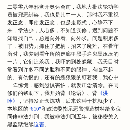
二零零八年邪党开奥运会前，我地大批法轮功学
员被邪恶绑架，我也是其中一人。那时我不重视
发正念，即使发正念，也是走形式，心静不下
来，学法少，人心多，不知道实修，遇到问题不
知道找自己，总是向外看、向外求。问题积累多
了，被旧势力抓住了把柄，招来了魔难。在看守
所时，我梦到看守所的走廊里黑手烂鬼黑压压的
一片，它们追杀我，我吓的到处躲藏。我天目时
常看到许多不同的脸和不同的眼神，有瞧不起
的、有仇恨的，还有的恶狠狠的盯着我，我心中
一阵惊慌，感到恐惧害怕，就发正念清除。在同
修们的帮助下，我开始背《论语》、背
《洪
吟》
，坚持发正念炼功，后来这种干扰就少了。
本地区的
“610”
和政法委指示恶警捏造材料给多位
同修非法判刑，我被非法判刑五年，被秘密关入
黑监狱继续
迫害
。