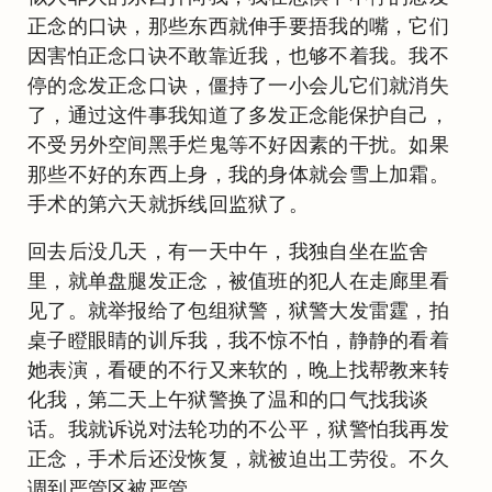
正念的口诀，那些东西就伸手要捂我的嘴，它们
因害怕正念口诀不敢靠近我，也够不着我。我不
停的念发正念口诀，僵持了一小会儿它们就消失
了，通过这件事我知道了多发正念能保护自己，
不受另外空间黑手烂鬼等不好因素的干扰。如果
那些不好的东西上身，我的身体就会雪上加霜。
手术的第六天就拆线回监狱了。
回去后没几天，有一天中午，我独自坐在监舍
里，就单盘腿发正念，被值班的犯人在走廊里看
见了。就举报给了包组狱警，狱警大发雷霆，拍
桌子瞪眼睛的训斥我，我不惊不怕，静静的看着
她表演，看硬的不行又来软的，晚上找帮教来转
化我，第二天上午狱警换了温和的口气找我谈
话。我就诉说对法轮功的不公平，狱警怕我再发
正念，手术后还没恢复，就被迫出工劳役。不久
调到严管区被严管。