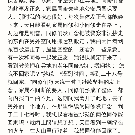
保警察绑架、抄家、非法关押在异地。同修们都
为此事发正念，家属同修去当地公安局国保要
人。那时我的状态很好，每次集体发正念都能静
下来，天目能看到家属同修和小同修走在路上，
两边都是积雪。同修们发正念把被警察非法抄走
的东西在另外空间用搬运功搬走，我的天目看到
东西被运走了，屋里空空的。还看到一些景象。
有一次和同修一起发正念，我很快就定下来了，
看到被关押在异地的老年同修A姐，我问她：“怎
么不回家呢？”她说：“没到时间，等到二十八号
就回家。”同修们每天统一时间继续坚持的发正
念，家属不间断的要人，同修们形成了整体，都
向内找自己的不足。这期间我离开了此地，去了
另外的一个地方。在那里继续为同修发正念，到
了二十七号时，我想起看看被绑架的两位同修能
回家吗？就闭上眼睛想了想，天目看到一辆绿色
的火车，在大山里行驶着，我想同修能回家了。