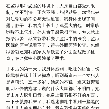
在监狱那种恶劣的环境下，人身自由都受到限
制，学不到法，正念不强，怨恨狱警、怨恨包夹
对法轮功的不公与无理迫害。我身体出现了问
题，脖子上和右肩上长出了鸡蛋大的包，时常咳
嗽喘不上气来。外人看了感觉很严重，包夹就上
报给狱警，狱警就带我去了监狱中的医院，监狱
医院的医生说看不了，得去外面医院检查。包组
狱警就通知我的家人拿钱去了外面医院做了检
查，在监狱中心医院做了手术。
手术后的第一天，我身体虚弱，呕吐的厉害，傍
晚我躺在床上迷迷糊糊，听到新進来一个女犯人
是盗窃犯，五十多岁，她病的不轻，進来就絮絮
叨叨不停的抱怨，说的什么大家都听不明白，她
是山东人胶州口音，她身上带着很不好的东西，
一下子就奔我来了，我迷迷糊糊中看到一些黑的
似人非人的东西扑向我，我在恐惧中不停的念发