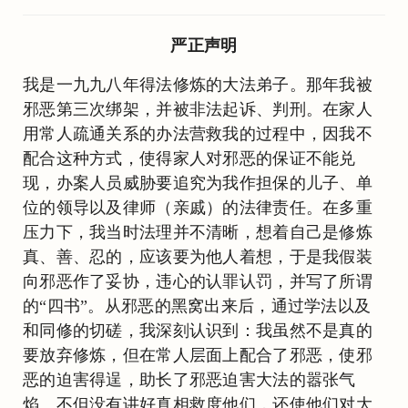
严正声明
我是一九九八年得法修炼的大法弟子。那年我被
邪恶第三次绑架，并被非法起诉、判刑。在家人
用常人疏通关系的办法营救我的过程中，因我不
配合这种方式，使得家人对邪恶的保证不能兑
现，办案人员威胁要追究为我作担保的儿子、单
位的领导以及律师（亲戚）的法律责任。在多重
压力下，我当时法理并不清晰，想着自己是修炼
真、善、忍的，应该要为他人着想，于是我假装
向邪恶作了妥协，违心的认罪认罚，并写了所谓
的“四书”。从邪恶的黑窝出来后，通过学法以及
和同修的切磋，我深刻认识到：我虽然不是真的
要放弃修炼，但在常人层面上配合了邪恶，使邪
恶的迫害得逞，助长了邪恶迫害大法的嚣张气
焰。不但没有讲好真相救度他们，还使他们对大