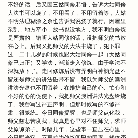
不好的话。后又因三姑同修邪悟，告诉大姑同修
大法书可以烧了，不用看了，不用留着等，大姑
不明法理糊涂之余也告诉我说烧了就行。因屋里
杂乱，地方窄小，放书也没地方，我不明白修炼
是严肃的，错听大姑同修的话，没把师父的书放
在心上。后我又把师父的大法书烧了，犯下罪
过。二十几岁的时候也跟大姑同修一起（大姑同
修已归正）又学法，渐渐走入修炼。由于学法不
深就放下了。走回修炼后没有弄明白神韵光盘不
留还是师父的讲法磁带不留，我以为师父的澳洲
讲法光盘也不用留着，在维护自己的心、怕心和
不好的心的促使下，我把师父澳洲讲法光盘给烧
了。我曾写过严正声明，但那时候写的不够严
肃，很笼统。今日同修提醒，也是师父点化我，
师父慈悲苦度我，我真是心里对不住师父，求师
父原谅弟子。时隔几年，这些事一直压在心里，
今日曝光它，不再成为修炼间隔的因素。解体否