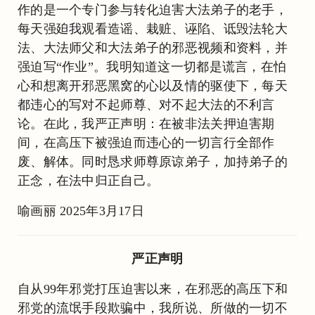
作的是一个专门参与转化迫害大法弟子的老手，
每天强廹我观看造谣、栽赃、诬陷、诋毁法轮大
法、大法师父和大法弟子的邪恶视频和资料，并
强迫写“作业”。我明知道这一切都是谎言，在怕
心和想离开邪恶黑窝的心以及情的驱使下，每天
都违心的写对不起师尊、对不起大法的不利言
论。在此，我严正声明：在被非法关押迫害期
间，在高压下被强迫而违心的一切言行全部作
废、解体。同时恳求师尊原谅弟子，加持弟子的
正念，在法中归正自己。
喻画丽 2025年3月17日
严正声明
自从99年邪党打压迫害以来，在邪恶的高压下和
邪党的流氓手段欺骗中，我所说、所做的一切不