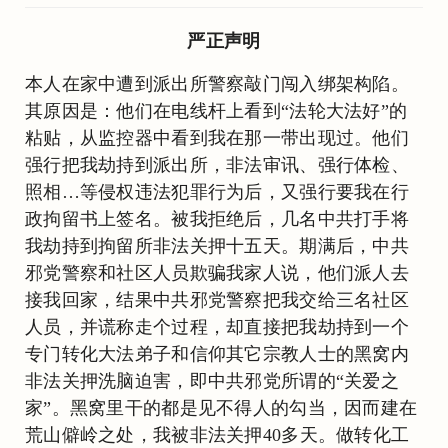
严正声明
本人在家中遭到派出所警察敲门闯入绑架构陷。
其原因是：他们在电线杆上看到“法轮大法好”的
粘贴，从监控器中看到我在那一带出现过。他们
强行把我劫持到派出所，非法审讯、强行体检、
照相…等侵权违法犯罪行为后，又强行要我在行
政拘留书上签名。被我拒绝后，几名中共打手将
我劫持到拘留所非法关押十五天。期满后，中共
邪党警察和社区人员欺骗我家人说，他们派人去
接我回家，结果中共邪党警察把我交给三名社区
人员，并谎称走个过程，却直接把我劫持到一个
专门转化大法弟子和信仰其它宗教人士的黑窝内
非法关押洗脑迫害，即中共邪党所谓的“关爱之
家”。黑窝里干的都是见不得人的勾当，因而建在
荒山僻岭之处，我被非法关押40多天。做转化工