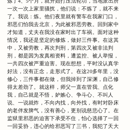
炼了4、5个月，就开始打压法轮功，当地派出所
一次一次上家里骚扰，他们说：不炼了，就不来
了。我说：炼。他们夜里就有警车在我家门口，
邪恶们怕我去北京，为此被邪恶劳教。回到家中
才知道，丈夫在我没在家时出了车祸。面对这种
情况，我还是坚定的修炼，做好三件事。在这其
中，又被劳教，再次判刑，第四次又被非法判
刑，都是因为发真相资料，遭监控、被人举报，
一共四次被严重迫害。现在想想，平时没认真学
好法，没有正念，走形式了。在这20多年里，没
修心，三件事都在做，但我掉到了深渊，自己修
得太差劲了。就这样，师父一直在管我、点化
我，自己就是不悟，妒嫉心、争斗心、不叫人
说、一说就炸，不向内找，向外找，有时对卧床
的老伴发脾气，没有善心，更别说慈悲心了。在
监狱里邪恶的迫害下承受不住，怕心选择了一回
一回妥协，违心的给邪恶写了三书，我犯了天大