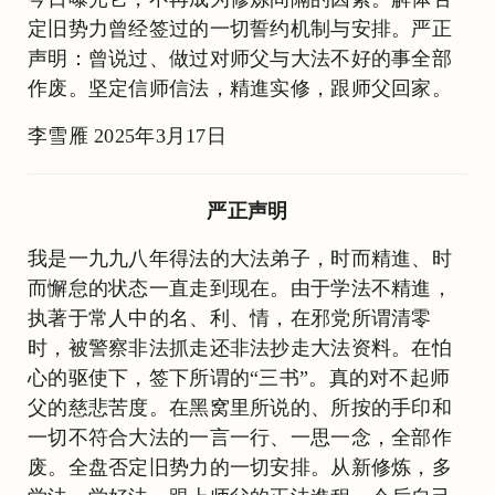
定旧势力曾经签过的一切誓约机制与安排。严正
声明：曾说过、做过对师父与大法不好的事全部
作废。坚定信师信法，精進实修，跟师父回家。
李雪雁 2025年3月17日
严正声明
我是一九九八年得法的大法弟子，时而精進、时
而懈怠的状态一直走到现在。由于学法不精進，
执著于常人中的名、利、情，在邪党所谓清零
时，被警察非法抓走还非法抄走大法资料。在怕
心的驱使下，签下所谓的“三书”。真的对不起师
父的慈悲苦度。在黑窝里所说的、所按的手印和
一切不符合大法的一言一行、一思一念，全部作
废。全盘否定旧势力的一切安排。从新修炼，多