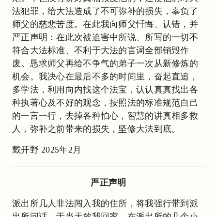
法犯罪，给大法造成了不可弥补的损失，辜负了
师父的慈悲苦度。在此我向师父忏悔、认错，并
严正声明：在此次被迫害中所说、所写的一切不
符合大法标准、不利于大法的言词全部销毁作
废。恳求师父再给不争气的弟子一次从新修炼的
机会。我决心在最后不多的时间里，奋起直追，
多学法，利用向内找这个法宝，认认真真找出各
种执著心及不好的观念，按照法的标准规范自己
的一言一行，去掉各种怕心，智慧的讲真相多救
人，弥补之前带来的损失，坚修大法到底。
戴开野 2025年2月
严正声明
派出所几人非法闯入我的住所，将我强行带到派
出所问话。于当天放我回家。在派出所的几个小