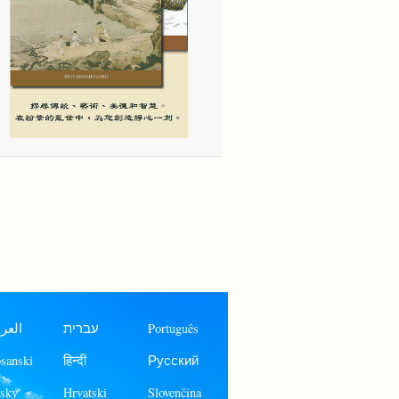
العرب
עברית
Português
sanski
हिन्दी
Русский
sky
Hrvatski
Slovenčina