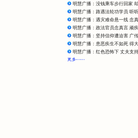
明慧广播：没钱乘车步行回家 
明慧广播：路遇法轮功学员 听
明慧广播：遇灾难命悬一线 念
明慧广播：政法官员念真言 顽
明慧广播：坚持信仰遭迫害 广
明慧广播：患恶疾生不如死 得
明慧广播：红色恐怖下 丈夫支