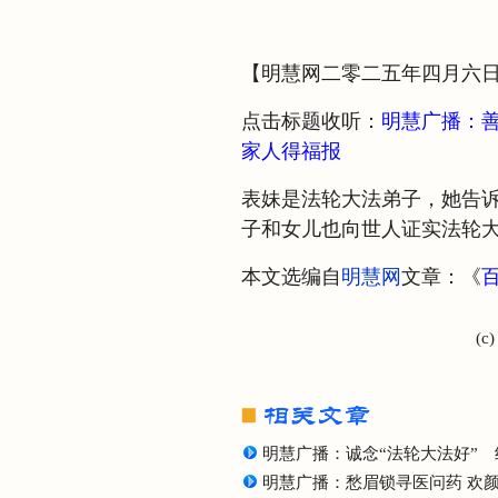
【明慧网二零二五年四月六
点击标题收听：
明慧广播：善
家人得福报
表妹是法轮大法弟子，她告
子和女儿也向世人证实法轮
本文选编自
明慧网
文章：《
(c
明慧广播：诚念“法轮大法好”
明慧广播：愁眉锁寻医问药 欢