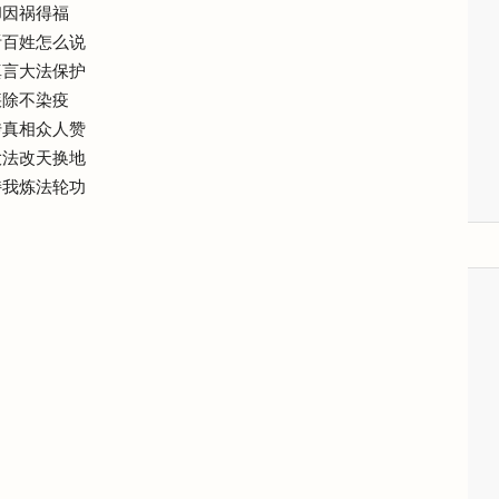
却因祸得福
听百姓怎么说
真言大法保护
疾除不染疫
传真相众人赞
大法改天换地
持我炼法轮功