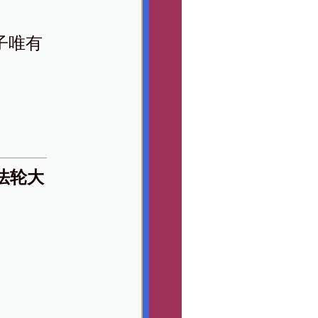
子唯有
法轮大