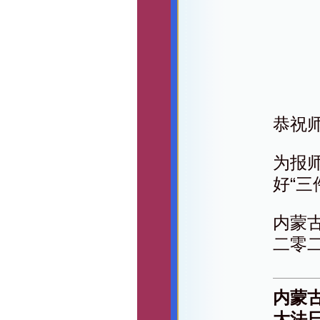
恭祝
为报
好“
内蒙
二零
内蒙
大法