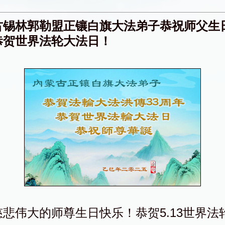
古锡林郭勒盟正镶白旗大法弟子恭祝师父生
恭贺世界法轮大法日！
慈悲伟大的师尊生日快乐！恭贺5.13世界法