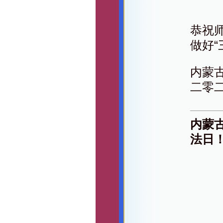
恭祝
做好“
内蒙
二零
内蒙
法日