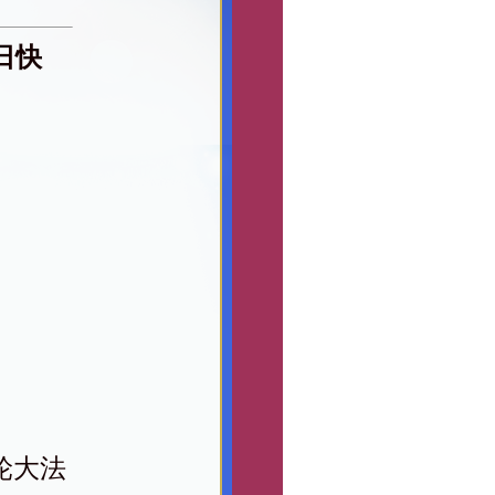
日快
轮大法