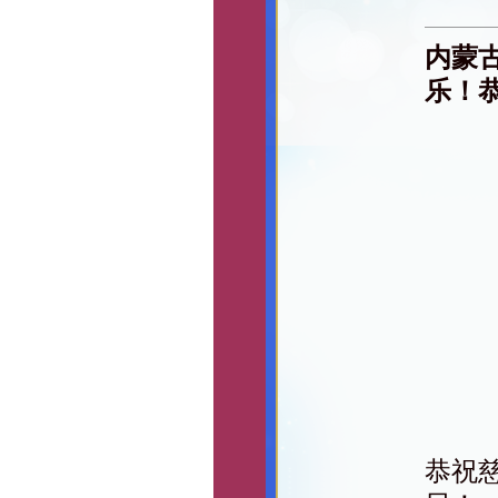
内蒙
乐！
恭祝