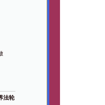
做
界法轮