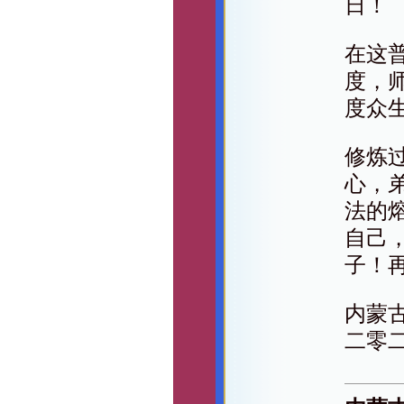
日！
在这
度，
度众
修炼
心，
法的
自己
子！
内蒙
二零