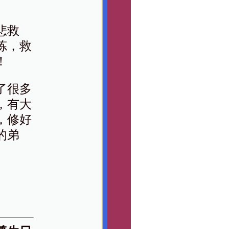
悲救
炼，救
！
了很多
，有大
，修好
的弟