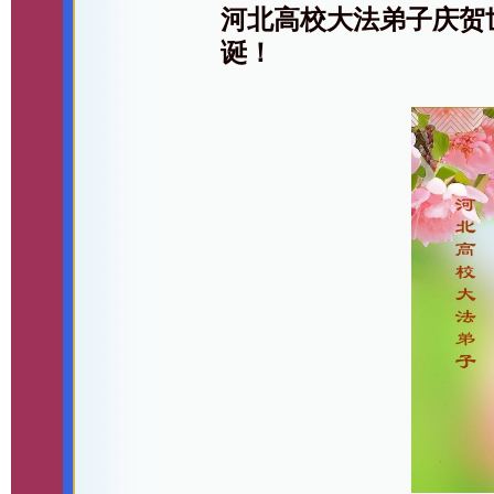
河北高校大法弟子庆贺
诞！