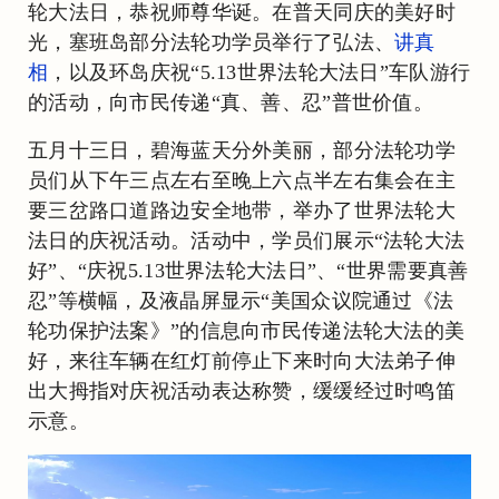
轮大法日，恭祝师尊华诞。在普天同庆的美好时
光，塞班岛部分法轮功学员举行了弘法、
讲真
相
，以及环岛庆祝“5.13世界法轮大法日”车队游行
的活动，向市民传递“真、善、忍”普世价值。
五月十三日，碧海蓝天分外美丽，部分法轮功学
员们从下午三点左右至晚上六点半左右集会在主
要三岔路口道路边安全地带，举办了世界法轮大
法日的庆祝活动。活动中，学员们展示“法轮大法
好”、“庆祝5.13世界法轮大法日”、“世界需要真善
忍”等横幅，及液晶屏显示“美国众议院通过《法
轮功保护法案》”的信息向市民传递法轮大法的美
好，来往车辆在红灯前停止下来时向大法弟子伸
出大拇指对庆祝活动表达称赞，缓缓经过时鸣笛
示意。