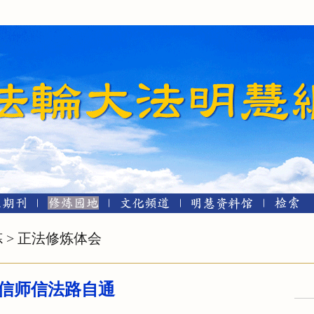
炼
>
正法修炼体会
信师信法路自通