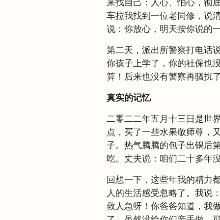
来找自己：人心、怕心，彻
车拉我找到一位老同修，说
说：你放心，明天按你说的
第二天，派出所警察打电话
你孩子上学了，你的社保也
算！后来也没有警察再骚扰
真实的记忆
二零二二年五月十三日是世
点，买了一些水果敬师尊，
子。热气腾腾的包子出锅后
吃。丈夫说：咱们二十多年
回想一下，这些年我的精力
人的生活感受忽略了。我说
救人急呀！你爸爸知道，我
了。虽然没给你们亲手做，