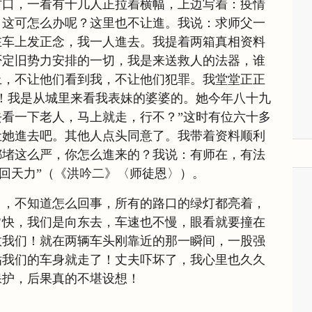
村口，一看有十几人正拉着横幅，上边写着：疫情
：这可怎么办呢？这里也不让進。我说：求师父一
在车上发正念，我一人進去。我提着两箱真相资料
否定旧势力安排的一切，我是来送救人的法器，谁
上，不让他们看到我，不让他们犯罪。我堂堂正正
！我是从城里来看我表妹的婆婆的。她今年八十九
看一下老人，马上就走，行不？”这时有位六十多
让她進去吧。其他人点头同意了。我带着资料顺利
都堵这么严，你怎么進来的？我说：有师在，有法
有回天力”（《洪吟二》〈师徒恩〉）。
口，不知道怎么回事，所有的路口的绿灯都亮着，
常快，我们是向东去，车速也不慢，眼看就要撞在
救我们！就在两辆车头刚靠近的那一瞬间，一股强
贴我们的车身就走了！丈夫吓坏了，我心里也久久
保护，后果真的不堪设想！