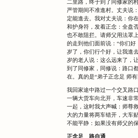
二里路，终于到了同修家的
严管期间不准進村。丈夫说
定能進去。我对丈夫说：你
和护身符，发着正念：全盘
也不敢阻拦。请师父用法罩
的走到他们面前说：“你们好
岁了，你们行个好，让我進去
岁的老人说：这么远来了，
到了同修家，同修说：路口
在。真的是“弟子正念足 师
我回家途中路过一个交叉路
一辆大货车向北开，车速非
一起，这时我大声喊：师尊
大的力量将两车错开，大车
不能平静：如果没有师父的
正念足 路自通