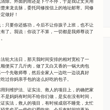
底清除。外面的雨还是下个不停，于是我让丈夫用
清楚来龙去脉，委托同修按信上的地址邮寄。同修
一定做好！
说：只要你还炼功，今后不让你孩子上班，也不让
没有了。我说：你说了不算，一切都是我师尊说了
了。
界法轮大法日，那天我时间安排的相对宽松了一
又顺便买了几斤肉，做了又白又香的一锅大肉包
第一个先敬师尊，然后全家人一边吃一边说真好
没吃过你妈亲手包的这么好吃的包子。
都用到维护法、证实法、救人的项目上，的确把家
：不是妈妈有时间不给你们做，是实在没有时间，
做证实法，救人的项目，有时候成宿不睡觉，太忙
可经常也买一些你们爱吃的。今后有时间咱再补