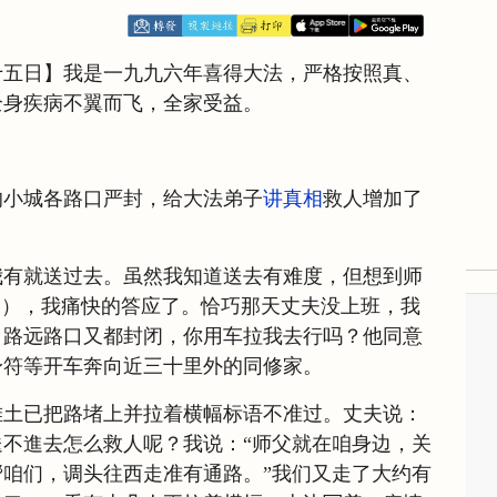
十五日】我是一九九六年喜得大法，严格按照真、
全身疾病不翼而飞，全家受益。
的小城各路口严封，给大法弟子
讲真相
救人增加了
我有就送过去。虽然我知道送去有难度，但想到师
》
），我痛快的答应了。恰巧那天丈夫没上班，我
，路远路口又都封闭，你用车拉我去行吗？他同意
身符等开车奔向近三十里外的同修家。
堆土已把路堵上并拉着横幅标语不准过。丈夫说：
不進去怎么救人呢？我说：“师父就在咱身边，关
咱们，调头往西走准有通路。”我们又走了大约有