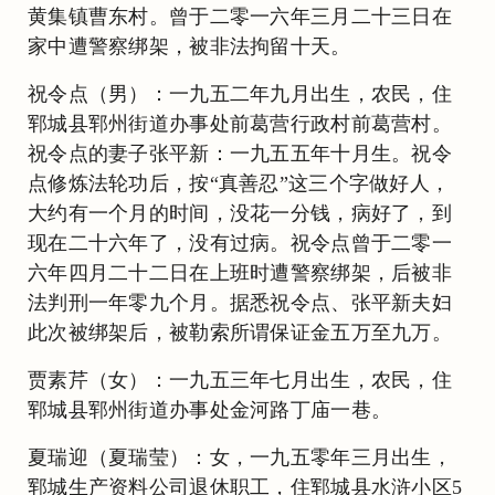
黄集镇曹东村。曾于二零一六年三月二十三日在
家中遭警察绑架，被非法拘留十天。
祝令点（男）：一九五二年九月出生，农民，住
郓城县郓州街道办事处前葛营行政村前葛营村。
祝令点的妻子张平新：一九五五年十月生。祝令
点修炼法轮功后，按“真善忍”这三个字做好人，
大约有一个月的时间，没花一分钱，病好了，到
现在二十六年了，没有过病。祝令点曾于二零一
六年四月二十二日在上班时遭警察绑架，后被非
法判刑一年零九个月。据悉祝令点、张平新夫妇
此次被绑架后，被勒索所谓保证金五万至九万。
贾素芹（女）：一九五三年七月出生，农民，住
郓城县郓州街道办事处金河路丁庙一巷。
夏瑞迎（夏瑞莹）：女，一九五零年三月出生，
郓城生产资料公司退休职工，住郓城县水浒小区5