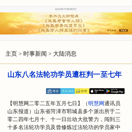
ADVERTISEMENT
主页
>
时事新闻
>
大陆消息
山东八名法轮功学员遭枉判一至七年
【明慧网二零二五年五月七日】（
明慧网
通讯员
山东报道）山东省菏泽市郓城县多个派出所于二
零二四年七月十、十一日出动大批警力，闯到三
十多名法轮功学员及曾修炼过法轮功的学员家中