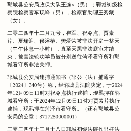
郓城县公安局政保大队王连×（男）；郓城初级检
察院检察官车现峰（男），检察官助理王秀藏
（女）。
二零二四年十二月九号，崔军、祝令点、贾素
芹、夏瑞迎、侯浴椿、樊爱荣被非法开庭一整天
（中午休息一小时），直至天黑非法庭审才结
束，被害法轮功学员被分别送往菏泽看守所和郓
城看守所非法关押。
郓城县公安局逮捕通知书（郓公（法）捕通字
〔2024〕340号）称，经郓城县法院决定，于2024
年12月09日11时对祝令点执行逮捕，现羁押在郓
城看守所；于2024年12月09日11时对贾素芹执行
逮捕，现羁押在菏泽市看守所。（还有郓城县公
安局的公章：3717250000001）
二零二四年十二月十八日郓城初级法院作出枉法