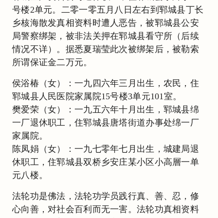
号楼2单元。二零一零五月八日左右到郓城县丁长
乡核海散发真相资料时遭人恶告，被郓城县公安
局警察绑架，被非法关押在郓城县看守所（后续
情况不详）。据悉夏瑞莹此次被绑架后，被勒索
所谓保证金二万元。
侯浴椿（女）：一九四六年三月出生，农民，住
郓城县人民医院家属院15号楼3单元101室。
樊爱荣（女）：一九五六年十月出生，郓城县绵
一厂退休职工，住郓城县唐塔街道办事处绵一厂
家属院。
陈凤娟（女）：一九七零年七月出生，城建局退
休职工，住郓城县双桥乡安庄某小区小高層一单
元八楼。
法轮功是佛法，法轮功学员践行真、善、忍，修
心向善，对社会百利而无一害。法轮功真相资料