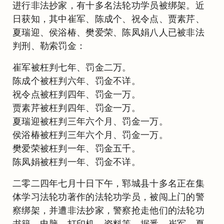
进行非法抄家，有十多名法轮功学员被绑架。近
日获知，其中崔军、陈成个、祝令点、贾素芹、
夏瑞迎、侯浴椿、樊爱荣、陈凤娟八人已被非法
判刑、勒索罚金：
崔军被枉判七年、罚金二万。
陈成个被枉判六年、罚金不详。
祝令点被枉判四年、罚金一万。
贾素芹被枉判四年、罚金一万。
夏瑞迎被枉判三年六个月、罚金一万。
侯浴椿被枉判三年六个月、罚金一万。
樊爱荣被枉判一年、罚金五千。
陈凤娟被枉判一年、罚金不详。
二零二四年七月十日下午，郓城县十多名正在集
体学习法轮功著作的法轮功学员，被闯上门的警
察绑架，并遭非法抄家，警察抢走他们的法轮功
书籍、电脑、打印机、资料等。据悉，崔军、夏