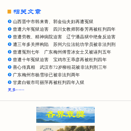
山西晋中市韩来青、郭金仙夫妇再遭冤狱
曾遭六年冤狱迫害 四川女教师郭春芳再被枉判四年
曾遭劳教、精神病院迫害 辽宁潘晶狱中绝食反迫害
遭三年多关押构陷 苏州六位法轮功学员被非法判刑
曾遭冤刑七年 广东梅州傅雪冰女士又被诬判五年
曾遭十年冤狱迫害 宝鸡市王乖彦再被枉判四年
善心传真相 武汉市72岁柳桂花被非法判刑三年
广东梅州市杨雪珍已被非法判两年
甘肃白银市司丽萍再被枉判四年入狱