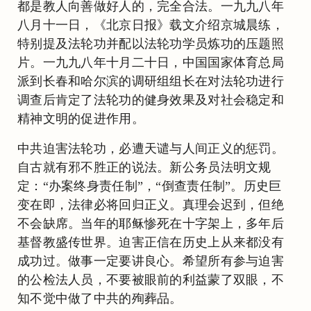
都是教人向善做好人的，完全合法。一九九八年
八月十一日，《北京日报》载文介绍京城晨练，
特别提及法轮功并配以法轮功学员炼功的压题照
片。一九九八年十月二十日，中国国家体育总局
派到长春和哈尔滨的调研组组长在对法轮功进行
调查后肯定了法轮功的健身效果及对社会稳定和
精神文明的促进作用。
中共迫害法轮功，必遭天谴与人间正义的惩罚。
自古就有邪不胜正的说法。新公务员法明文规
定：“办案终身责任制”，“倒查责任制”。历史巨
变在即，法律必将回归正义。真理会迟到，但绝
不会缺席。当年的耶稣惨死在十字架上，多年后
基督教盛传世界。迫害正信在历史上从来都没有
成功过。做事一定要讲良心。希望所有参与迫害
的公检法人员，不要被眼前的利益蒙了双眼，不
知不觉中做了中共的殉葬品。