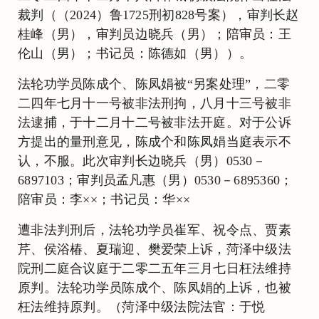
裁判（（2024）鲁1725刑初828号案），审判长赵
桂峰（男），审判员边晓兵（男）；陪审员：王
伦山（男）；书记员：陈德如（男））。
法轮功学员陈成个、陈凤娟被“另案处理”，二零
二四年七月十一号被非法刑拘，八月十三号被非
法逮捕，于十二月十二号被非法开庭。对于公诉
方提出的量刑意见，陈成个和陈凤娟当庭表示不
认，不服。此次审判长边晓兵（男）0530－
6897103；审判员孟凡惠（男）0530－6895360；
陪审员：李××；书记员：华××
遭非法判刑后，法轮功学员崔军、祝令点、贾素
芹、侯浴椿、夏瑞迎、樊爱荣上诉，菏泽中级法
院刑二庭合议庭于二零二五年三月七日枉法维持
原判。法轮功学员陈成个、陈凤娟的上诉，也被
枉法维持原判。（菏泽中级法院法官：于悦