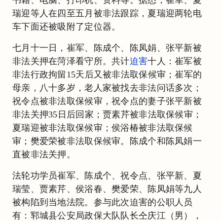
瑞迎等人在四至五月被非法跟踪，夏瑞迎两轮电
车下面还被吸附了定位器。
七月十一日，崔军、陈成个、陈凤娟、张平新被
非法关押在菏泽看守所。共计
迫害
十人：崔军被
非法行政拘留15天后又被非法取保候审；崔军的
母亲，八十多岁，老人家被找去非法问话多次；
祝令点被非法取保候审，祝令点的妻子张平新被
非法关押35日后回家；贾素芹被非法取保候审；
夏瑞迎被非法取保候审；侯浴椿被非法取保候
审；樊爱荣被非法取保候审。陈成个和陈凤娟一
直被非法关押。
法轮功学员崔军、陈成个、祝令点、张平新、夏
瑞莹、贾素芹、侯浴春、樊爱荣、陈凤娟等九人
被构陷到当地法院。参与此次迫害的公职人员
有：郓城县公安局政保大队队长仝庆江（男），