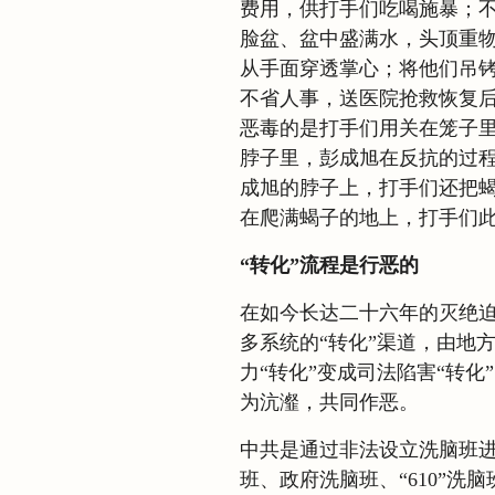
费用，供打手们吃喝施暴；
脸盆、盆中盛满水，头顶重
从手面穿透掌心；将他们吊
不省人事，送医院抢救恢复
恶毒的是打手们用关在笼子
脖子里，彭成旭在反抗的过
成旭的脖子上，打手们还把
在爬满蝎子的地上，打手们此
“转化”流程是行恶的
在如今长达二十六年的灭绝
多系统的“转化”渠道，由地方
力“转化”变成司法陷害“转化”
为沆瀣，共同作恶。
中共是通过非法设立洗脑班进
班、政府洗脑班、“610”