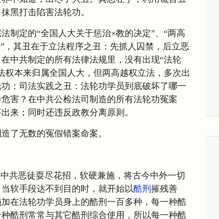
，抹黑打击陷害法轮功。
法制定的“全国人大关于惩治×教的决定”、“两高
条”，其丑在于立法程序之丑：先抓人囚禁，后立恶
在中共制定的所有法律法规里，没有出现“法轮
法权本来归属全国人大，但两高越权立法，多次出
轮功；司法实践之丑：法轮功学员到底破坏了哪一
会危害？在中共公检法司制造的所有法轮功冤案
答出来；同时还违反政教分离原则。
制造了无数的冤假错案命案。
，中共恶徒耍尽花招，软硬兼施，将古今中外一切
，当软手段达不到目的时，就开始以
酷刑
摧残善
施加在法轮功学员身上的酷刑一百多种，每一种酷
一种酷刑常常与其它酷刑综合使用，所以每一种酷