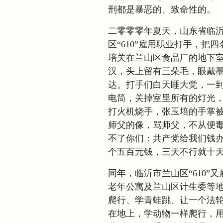
刑都是暴恶的、致命性的。
二零零零年夏天，山东省临
区“610”雇用职业打手，
培关在兰山区食品厂的地下
汉，头上留有三朵毛，眼戴
达。打手们白天睡大觉，一
电筒，关掉室里所有的灯光
打火机烧手，张玉培的手掌
师父的像，骂师父，不从便
不了你们：共产党给我们钱办
个五百元钱，三天不行就十
同年，临沂市兰山区“610”
老年公寓及兰山区计生委等
爬行、学青蛙跳、让一个法
在地上，学动物一样爬行，用