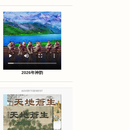
2026年神韵
ADVERTISEMENT