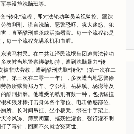
下军事设施洗脑班等。
一套“转化”流程，即对法轮功学员监视监控、跟踪
、劳教判刑、谎言洗脑、恶警恐吓、犹大迷惑、犯
加害，直至酷刑虐杀或活摘器官。每一个流程都是
程，每一个流程充满杀机和血腥。
镇东演马村民。在中共江泽民流氓集团迫害法轮功
多次被当地警察绑架劫持，遭到洗脑暴力“转
次被非法劳教，遭到酷刑洗脑“转化”（第一次在二
四年、第三次在二零一一年），多次遭当地恶警徐
和劳教所狱警郑万辛、李公明、岳林镇、杨澎等及
勇的酷刑折磨。他遭受的酷刑有数十种，包括猛撞
胶棍和狼牙棒打击身体各个部位、电击敏感部位、
去厕所、长时间吊挂、坐小板凳、绑在十字架上、
雪天冷风冻、蹲禁闭室、摧残性灌食、强行灌不明
制打了毒针，回家不久就含冤离世。