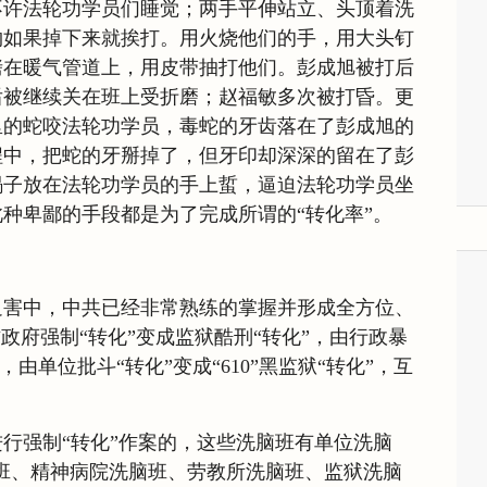
不许法轮功学员们睡觉；两手平伸站立、头顶着洗
物如果掉下来就挨打。用火烧他们的手，用大头钉
铐在暖气管道上，用皮带抽打他们。彭成旭被打后
后被继续关在班上受折磨；赵福敏多次被打昏。更
里的蛇咬法轮功学员，毒蛇的牙齿落在了彭成旭的
程中，把蛇的牙掰掉了，但牙印却深深的留在了彭
蝎子放在法轮功学员的手上蜇，逼迫法轮功学员坐
种卑鄙的手段都是为了完成所谓的“转化率”。
迫害中，中共已经非常熟练的掌握并形成全方位、
政府强制“转化”变成监狱酷刑“转化”，由行政暴
，由单位批斗“转化”变成“610”黑监狱“转化”，互
行强制“转化”作案的，这些洗脑班有单位洗脑
洗脑班、精神病院洗脑班、劳教所洗脑班、监狱洗脑