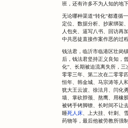
班，还有许多不为人知的地
无论哪种渠道“转化”都遵循
定位、数据分析、抄家绑架
人包夹、逼写八书、回访再
中共恶徒直接作案作恶的过
钱法君，临沂市临港区壮岗
后，钱法君坚持正义良知，曾
化”、长期被迫流离失所，三
零零三年、第二次在二零零
恒年、韩金城、马宗涛等人
犹大王云波、徐法月、闫化
墙、掌砍脖颈、熬鹰、用橡
被铐手铐脚镣、长时间不让
睡
死人床
、上大挂、针刺、
药物等，最后他被劳教所强