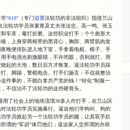
沂市
“610”
（专门
迫害
法轮功的非法组织）指使兰山
把四名法轮功学员张素青及丈夫张汝忠、高一鸣、张玉
室和车库，毒打折磨。这些职业打手：个个彪形大
墨镜，上身穿两根带的黑背心，胸部、两臂肌肉发
到夜晚便排队进入地下室，手拿着电棍、棍子、手
，用手电强光刺激眼睛，不许闭眼，否则就打。用
被烧起的大泡，数日后方才恢复。逼法轮功学员踩
毒打、脚踢，警棍电击。打手们扬言：不信就整治
这件事的，不能白拿共产党的钱！“转化”制服一
天，不信治不了法轮功的这些硬骨头。
又雇用了社会上的地痞流氓30多人作打手，在兰山区
地对法轮功学员实施暴行。逼迫他们学狗叫、狗的
轮功学员掀起另一个法轮功学员的腿，让其双手趴
所谓的“军训”体罚他们；逼迫家人交所谓的办班