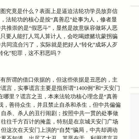
意图究竟是什么？表面上是逼迫法轮功学员放弃信
的，法轮功的核心是按“真善忍”处事为人，修者显
共推崇的是“假恶斗”，显然是故意纵容做坏人恶
，只要人能打人骂人算计人，会吃喝嫖赌坑蒙拐骗
共同流合污了，实际就是把好人“转化”成坏人歹
转化”犯罪，这不邪恶吗？
是有所谓的借口依据的，但这些依据是丑恶的，主
言，实事谎言主要是指所谓“1400例”和“天安门
在哪里？谎言之丑，本来法轮功核心理念是“真善
我，善待众生，并且禁止自杀和杀生，但中共偏偏
、自杀、杀人的丑行闹剧；按照中共一贯的处事做
，往往千方百计的掩盖，特别是在京城天安门广场
但这次在天安门上演的“自焚”骗局，中共却调动
世界不知道，出尽了大丑。其恶在于，利用谎言丑