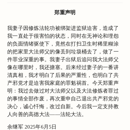
郑重声明
我妻子因修炼法轮功被绑架进监狱迫害，造成了
我一直处于很害怕的状态，同时在无神论和埋怨
的负面情绪驱使下，竟然在打扫卫生时稀里糊涂
的把家里大法师父的像丢到垃圾桶去了，做了一
件罪业深重的事。我妻子出狱后追问我大法师父
像在哪里时，我还搪塞。后来经过妻子的一番讲
清真相，我才明白了后果的严重性，也明白了共
产邪党才是迫害我家庭的罪魁祸首。今天郑重声
明：我过去做过对大法师父以及大法修炼者罪过
的事情全部作废，再次重申自己退出共产邪党的
决心，诚心忏悔，改过自新。今后我一定支持教
人向善的高德大法——法轮大法。
余继军 2025年6月5日