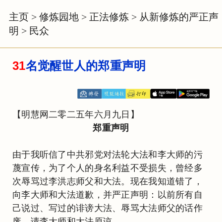
主页
>
修炼园地
>
正法修炼
>
从新修炼的严正声
明
>
民众
31
名觉醒世人的郑重声明
【明慧网二零二五年六月九日】
郑重声明
由于我听信了中共邪党对法轮大法和李大师的污
蔑宣传，为了个人的身名利益不受损失，曾经多
次辱骂过李洪志师父和大法。现在我知道错了，
向李大师和大法道歉，并严正声明：以前所有自
己说过、写过的诽谤大法、辱骂大法师父的话作
废。请李大师和大法原谅。