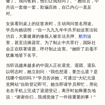
傻了。我问爸妈，他们让我别问了。” 她坦言，中
共说一套做一套，欺骗百姓，自己内心一直反
对。
女孩看到桌上的征签表时，主动询问签名用途。
学员向她说明：“自一九九九年中共开始迫害法轮
功后，大量健康的修炼人被非法关押、
酷刑
迫
害，甚至活摘器官。为了制止中共罪行，国际社
会正在联署请愿，呼吁制止迫害。”她听了后毫不
犹豫地签下名字。
当听说越来越多的中国人正在退党、退团、退队
以明志时，她立刻问：“我也想退，要怎么退？是
找哪个组织吗？”学员告诉她，可通过“大纪元退
党网站”自助登记即可。她当即请学员帮忙，用化
名在手机上完成了退团登记，离开时如释重负地
说：“谢谢你们，我感觉做了一件很重要的事！”