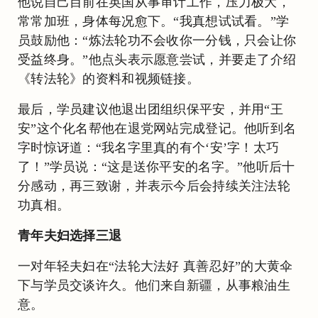
他说自己目前在英国从事审计工作，压力极大，
常常加班，身体每况愈下。“我真想试试看。”学
员鼓励他：“炼法轮功不会收你一分钱，只会让你
受益终身。”他点头表示愿意尝试，并要走了介绍
《转法轮》的资料和视频链接。
最后，学员建议他退出团组织保平安，并用“王
安”这个化名帮他在退党网站完成登记。他听到名
字时惊讶道：“我名字里真的有个‘安’字！太巧
了！”学员说：“这是送你平安的名字。”他听后十
分感动，再三致谢，并表示今后会持续关注法轮
功真相。
青年夫妇选择三退
一对年轻夫妇在“法轮大法好 真善忍好”的大黄伞
下与学员交谈许久。他们来自新疆，从事粮油生
意。