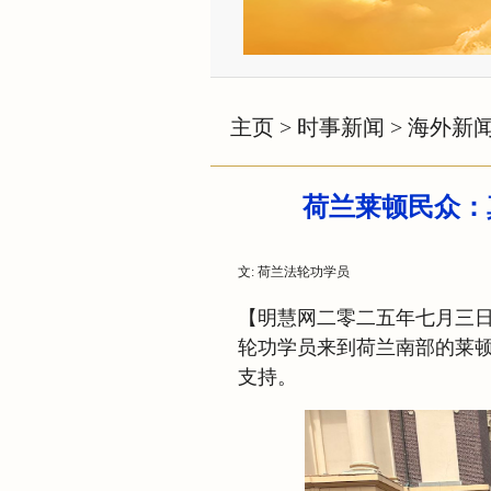
主页
>
时事新闻
>
海外新
荷兰莱顿民众：
文: 荷兰法轮功学员
【明慧网二零二五年七月三
轮功学员来到荷兰南部的莱顿（
支持。