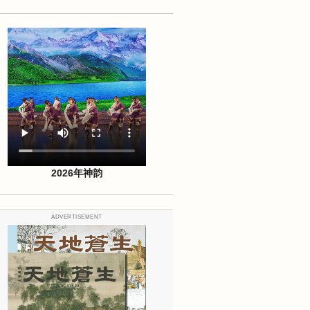
2026年神韵
ADVERTISEMENT