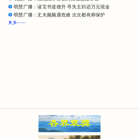
明慧广播：读宝书道德升 寻失主归还万元现金
明慧广播：丈夫频频遇危难 次次都有师保护