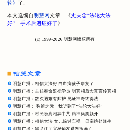
轮》
了。
本文选编自
明慧网
文章：《
丈夫念“法轮大法
好” 手术后遗症好了
》
(c) 1999-2026 明慧网版权所有
明慧广播：相信大法好 白血病孩子康复了
明慧广播：主任奉命监视学员 明真相后念真言传真相
明慧广播：数次遇难有师护 见证神奇终得法
明慧广播： 弥留之际 我听到了“法轮大法好”
明慧广播：村民盼真相弃中共 精神爽笑颜开
明慧广播：相信大法 女儿躲过车祸 母亲绝处逢生
明慧广播：黑龙江厅官杨炳友遭恶报暴亡