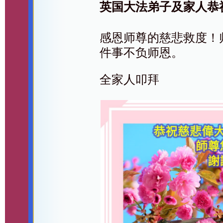
英国大法弟子及家人恭
感恩师尊的慈悲救度！
件事不负师恩。
全家人叩拜