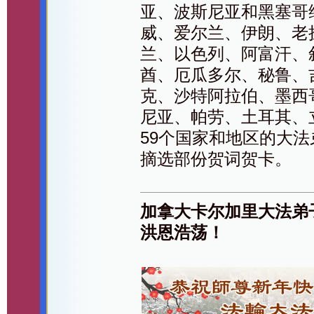
亚、波斯尼亚和黑塞哥
威、爱尔兰、伊朗、老
兰、以色列、阿富汗、
酋、厄瓜多尔、秘鲁、
克、沙特阿拉伯、墨西
尼亚、帕劳、土耳其、
59个国家和地区的大
摘选部份贺词贺卡。
加拿大卡尔加里大法弟
洪恩浩荡！