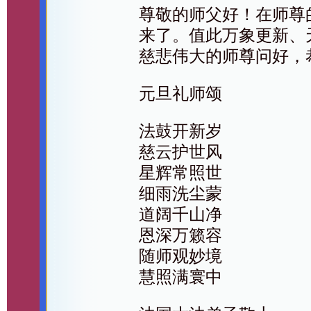
尊敬的师父好！在师尊
来了。值此万象更新、
慈悲伟大的师尊问好，
元旦礼师颂
法鼓开新岁
慈云护世风
星辉常照世
细雨洗尘蒙
道阔千山净
恩深万籁容
随师观妙境
慧照满寰中