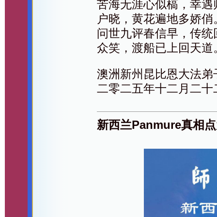
苦海无涯心似槁，幸遇
户晓，黄花遍地多娇俏
问世九评春信早，传统
众笑，渡船已上回天道
澳洲新州昆比恩大法弟
二零二五年十二月二十
新西兰Panmure真