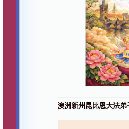
澳洲新州昆比恩大法弟