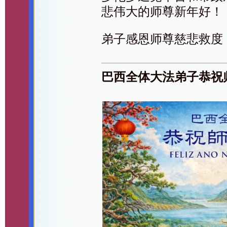
悲伟大的师尊新年好！
弟子感恩师尊慈悲救度
巴西全体大法弟子恭祝