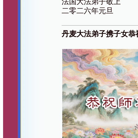
法国大法弟子敬上
二零二六年元旦
丹麦大法弟子携子女恭