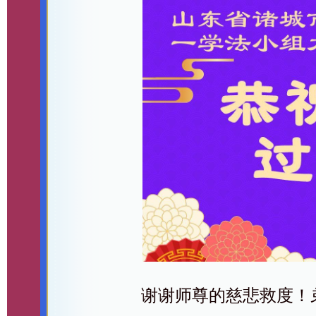
谢谢师尊的慈悲救度！