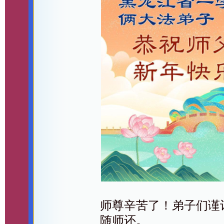
师尊辛苦了！弟子们谨
随师还。