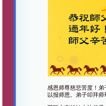
感恩师尊慈悲苦度！弟
以报师恩。弟子叩拜师