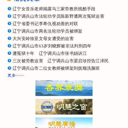
辽宁女音乐老师揭露马三家劳教所残酷手段
辽宁调兵山市法轮功学员陈新野遭两次冤狱迫害
辽宁省委书记李希仇视劝善的对联
辽宁调兵山市两名法轮功学员被绑架
大兴安岭徐亚文母女遭受的迫害
辽宁调兵山市63岁刘晓辉被非法判刑四年
遭冤狱十年 辽宁调兵山市张书娟诉江
三次被劳教迫害 辽宁调兵山市梁启珍控告江泽民
辽宁调兵山市二位女教师被绑架到抚顺洗脑班