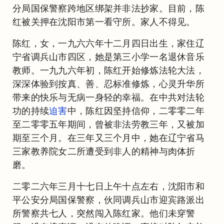
分局国保警察跨地区绑架并非法抄家。目前，陈
红被关押在沈阳市第一看守所。家人不得见。
陈红，女，一九六六年十二月四日出生，家住辽
宁省调兵山市四区，她是第三小学一名退休音乐
教师。一九九六年初，陈红开始修炼法轮大法，
深深体验到按真、善、忍标准修炼，心灵升华所
带来的快乐与无病一身轻的幸福。在中共对法轮
功的持续
迫害
中，陈红因坚持信仰，二零零二年
至二零零五年期间，曾被非法劳教三年，又被加
期至三个月。在三年又三个月中，她在辽宁省马
三家教养院女二所遭受到非人的精神与肉体折
磨。
二零二六年三月十七日上午十点左右，沈阳市和
平公安分局国保警察，伙同调兵山市迎宾路派出
所警察共七人，突然闯入陈红家。他们未穿警