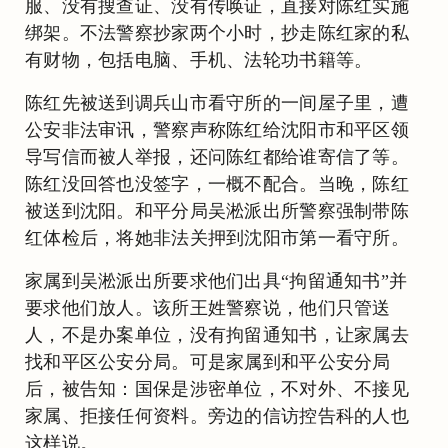
服、没有搜查证、没有传唤证，直接对陈红实施
绑架。不法警察抄家两个小时，抄走陈红家的私
有财物，包括电脑、手机、法轮功书籍等。
陈红先被送到调兵山市看守所的一间屋子里，遭
公安非法审讯，警察声称陈红给沈阳市和平区领
导写信而被人举报，还问陈红都给谁寄信了等。
陈红没回答也没签字，一概不配合。当晚，陈红
被送到沈阳。和平分局吴淞派出所警察强制带陈
红体检后，将她非法关押到沈阳市第一看守所。
家属到吴淞派出所要求他们出具“拘留通知书”并
要求他们放人。该所王姓警察说，他们只管送
人，不是办案单位，没有拘留通知书，让家属去
找和平区公安分局。可是家属到和平公安分局
后，被告知：国保是涉密单位，不对外、不接见
家属、拒接任何资料。旁边的信访控告科的人也
这样说。