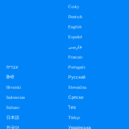
Česky
Deutsch
English
Español
فارسی
Francais
עברית
Português
हिन्दी
Русский
Hrvatski
Slovenčina
Indonesian
Српски
Italiano
ไทย
日本語
Türkçe
한국어
Українська