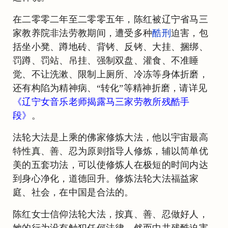
在二零零二年至二零零五年，陈红被辽宁省马三
家教养院非法劳教期间，遭受多种
酷刑
迫害，包
括坐小凳、蹲地砖、背铐、反铐、大挂、捆绑、
罚蹲、罚站、吊挂、强制双盘、灌食、不准睡
觉、不让洗漱、限制上厕所、冷冻等身体折磨，
还有构陷为精神病、“转化”等精神折磨，请详见
《辽宁女音乐老师揭露马三家劳教所残酷手
段》
。
法轮大法是上乘的佛家修炼大法，他以宇宙最高
特性真、善、忍为原则指导人修炼，辅以简单优
美的五套功法，可以使修炼人在极短的时间内达
到身心净化，道德回升。修炼法轮大法福益家
庭、社会，在中国是合法的。
陈红女士信仰法轮大法，按真、善、忍做好人，
她的行为没有触犯任何法律。然而中共残酷迫害