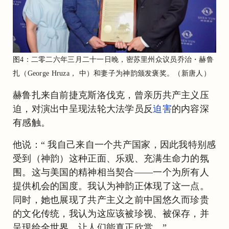
图4：二零二六年三月二十一日晚，密苏里州众议员乔治・赫鲁
扎（George Hruza， 中）和妻子为神韵颁发褒奖。（新唐人）
赫鲁扎来自前捷克斯洛伐克，曾亲历共产主义压
迫，对演出中呈现法轮大法学员反
迫害
的内容深
有感触。
他说：“ 我自己来自一个共产国家，因此我特别感
受到（神韵）这种正面、乐观、充满生命力的氛
围。这与美国的精神相当契合——一个为所有人
提供机会的国度。我认为神韵正体现了这一点。
同时，她也展现了共产主义之前中国悠久而珍贵
的文化传统，我认为这应该被珍视、被保存，并
呈现给全世界，让人们能真正欣赏。”