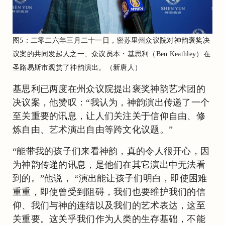
图5：二零二六年三月二十一日，密苏里州众议院对神韵褒奖决
议案的共同发起人之一、众议员本・基思利（Ben Keathley）在
圣路易斯市观赏了神韵演出。（新唐人）
基思利已两度在州众议院提出褒奖神韵艺术团的
决议案，他赞叹：“我认为，神韵演出传递了一个
至关重要的讯息，让人们关注关于信仰自由、修
炼自由、艺术演出自由等跨文化议题。”
“能带我的孩子们来看神韵，真的令人很开心，因
为神韵传递的讯息，是他们在其它演出中无法看
到的。”他说， “演出能让孩子们明白，即使困难
重重，即使曾受到阻碍，我们也要维护我们的信
仰、我们与神的连结以及我们的艺术表达，这至
关重要。这关乎我们作为人类的生存基础，不能