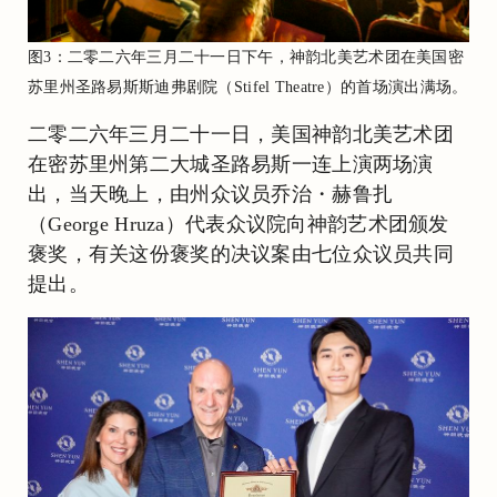
图3：二零二六年三月二十一日下午，神韵北美艺术团在美国密
苏里州圣路易斯斯迪弗剧院（Stifel Theatre）的首场演出满场。
二零二六年三月二十一日，美国神韵北美艺术团
在密苏里州第二大城圣路易斯一连上演两场演
出，当天晚上，由州众议员乔治・赫鲁扎
（George Hruza）代表众议院向神韵艺术团颁发
褒奖，有关这份褒奖的决议案由七位众议员共同
提出。