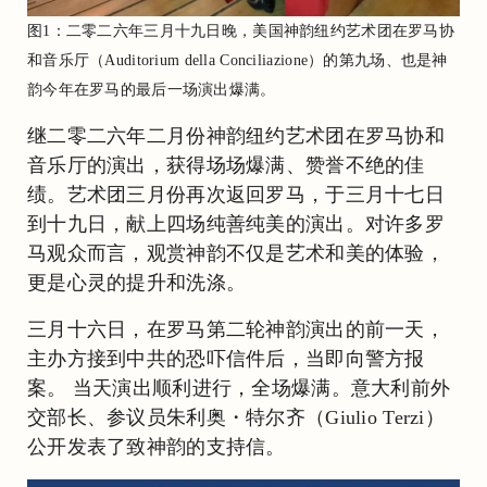
图1：二零二六年三月十九日晚，美国神韵纽约艺术团在罗马协
和音乐厅（Auditorium della Conciliazione）的第九场、也是神
韵今年在罗马的最后一场演出爆满。
继二零二六年二月份神韵纽约艺术团在罗马协和
音乐厅的演出，获得场场爆满、赞誉不绝的佳
绩。艺术团三月份再次返回罗马，于三月十七日
到十九日，献上四场纯善纯美的演出。对许多罗
马观众而言，观赏神韵不仅是艺术和美的体验，
更是心灵的提升和洗涤。
三月十六日，在罗马第二轮神韵演出的前一天，
主办方接到中共的恐吓信件后，当即向警方报
案。 当天演出顺利进行，全场爆满。意大利前外
交部长、参议员朱利奥・特尔齐（Giulio Terzi）
公开发表了致神韵的支持信。