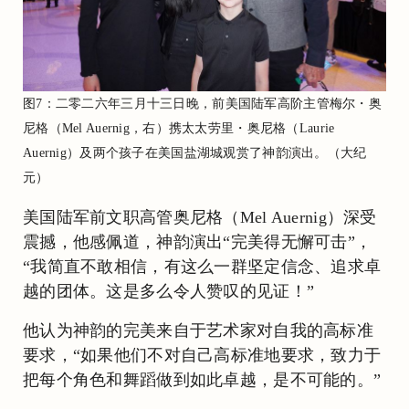
图7：二零二六年三月十三日晚，前美国陆军高阶主管梅尔・奥
尼格（Mel Auernig，右）携太太劳里・奥尼格（Laurie
Auernig）及两个孩子在美国盐湖城观赏了神韵演出。（大纪
元）
美国陆军前文职高管奥尼格（Mel Auernig）深受
震撼，他感佩道，神韵演出“完美得无懈可击”，
“我简直不敢相信，有这么一群坚定信念、追求卓
越的团体。这是多么令人赞叹的见证！”
他认为神韵的完美来自于艺术家对自我的高标准
要求，“如果他们不对自己高标准地要求，致力于
把每个角色和舞蹈做到如此卓越，是不可能的。”