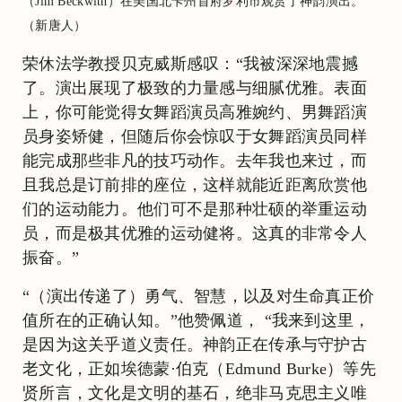
（Jim Beckwith）在美国北卡州首府罗利市观赏了神韵演出。
（新唐人）
荣休法学教授贝克威斯感叹：“我被深深地震撼
了。演出展现了极致的力量感与细腻优雅。表面
上，你可能觉得女舞蹈演员高雅婉约、男舞蹈演
员身姿矫健，但随后你会惊叹于女舞蹈演员同样
能完成那些非凡的技巧动作。去年我也来过，而
且我总是订前排的座位，这样就能近距离欣赏他
们的运动能力。他们可不是那种壮硕的举重运动
员，而是极其优雅的运动健将。这真的非常令人
振奋。”
“（演出传递了）勇气、智慧，以及对生命真正价
值所在的正确认知。”他赞佩道， “我来到这里，
是因为这关乎道义责任。神韵正在传承与守护古
老文化，正如埃德蒙·伯克（Edmund Burke）等先
贤所言，文化是文明的基石，绝非马克思主义唯