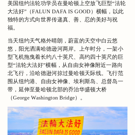
美国纽约法轮功学员在曼哈顿上空放飞巨型“法轮
大法好”（FALUN DAFA IS GOOD）横幅，以此
独特的方式向世界传递真、善、忍的美好与祝
福。
当天纽约天气格外晴朗，蔚蓝的天空中白云悠
悠，阳光洒满哈德逊河两岸。上午时分，一架小
型飞机拖曳着长约八十英尺、高约四十英尺的巨
型“法轮大法好”横幅，从自由女神像附近一路向
北飞行，沿哈德逊河掠过曼哈顿天际线。飞行范
围从纽约港、自由女神像、埃利斯岛、总督岛一
带，延伸至曼哈顿北部的乔治华盛顿大桥
（George Washington Bridge）。