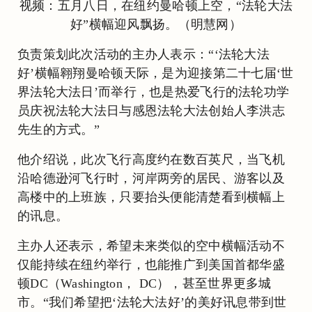
视频：五月八日，在纽约曼哈顿上空，“法轮大法
好”横幅迎风飘扬。（明慧网）
负责策划此次活动的主办人表示：“‘法轮大法
好’横幅翱翔曼哈顿天际，是为迎接第二十七届‘世
界法轮大法日’而举行，也是热爱飞行的法轮功学
员庆祝法轮大法日与感恩法轮大法创始人李洪志
先生的方式。”
他介绍说，此次飞行高度约在数百英尺，当飞机
沿哈德逊河飞行时，河岸两旁的居民、游客以及
高楼中的上班族，只要抬头便能清楚看到横幅上
的讯息。
主办人还表示，希望未来类似的空中横幅活动不
仅能持续在纽约举行，也能推广到美国首都华盛
顿DC（Washington， DC），甚至世界更多城
市。“我们希望把‘法轮大法好’的美好讯息带到世