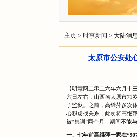
主页
>
时事新闻
>
大陆消
太原市公安处心
【明慧网二零二六年六月十
六日左右，山西省太原市71
子监狱。之前，高继萍多次
心积虑找关系，此次将高继萍
被“集训”两个月，期间不能
一、七年前高继萍一家在“90