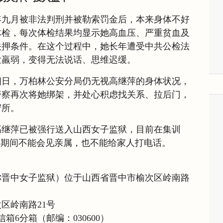
年九月被非法判刑并被勒索罚金后，本来身体不好
体检，每次体检结果均显示她高血压、严重贫血及
关押条件。在这个过程中，她长年遭受中共公检法
发羸弱，变得无法说话、思维迟缓。
四日，万柏林公安分局仍无视高继萍的身体状况，
警察再次将她绑架，并处心积虑找关系、拉后门，
守所。
高继萍已被强行送入山西女子监狱，目前在集训
，期间不能会见亲属，也不能给家人打电话。
称晋中女子监狱）位于山西省晋中市榆次区岭南路
区岭南路21号
箱6分箱（邮编：030600）