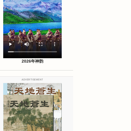
2026年神韵
ADVERTISEMENT