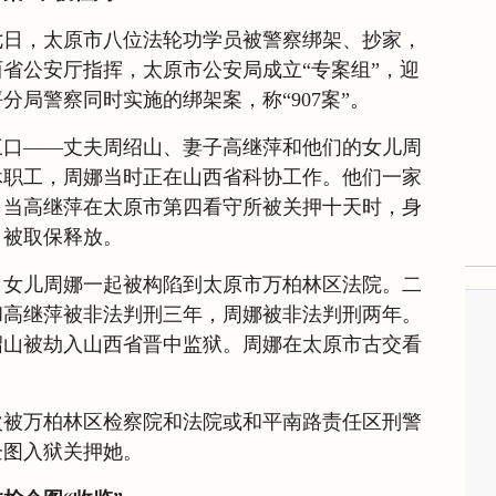
七日，太原市八位法轮功学员被警察绑架、抄家，
省公安厅指挥，太原市公安局成立“专案组”，迎
分局警察同时实施的绑架案，称“907案”。
三口——丈夫周绍山、妻子高继萍和他们的女儿周
休职工，周娜当时正在山西省科协工作。他们一家
。当高继萍在太原市第四看守所被关押十天时，身
，被取保释放。
、女儿周娜一起被构陷到太原市万柏林区法院。二
和高继萍被非法判刑三年，周娜被非法判刑两年。
绍山被劫入山西省晋中监狱。周娜在太原市古交看
次被万柏林区检察院和法院或和平南路责任区刑警
企图入狱关押她。