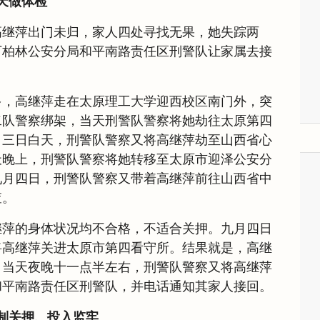
天做体检
高继萍出门未归，家人四处寻找无果，她失踪两
万柏林公安分局和平南路责任区刑警队让家属去接
多，高继萍走在太原理工大学迎西校区南门外，突
二队警察绑架，当天刑警队警察将她劫往太原第四
月三日白天，刑警队警察又将高继萍劫至山西省心
天晚上，刑警队警察将她转移至太原市迎泽公安分
九月四日，刑警队警察又带着高继萍前往山西省中
查。
继萍的身体状况均不合格，不适合关押。九月四日
将高继萍关进太原市第四看守所。结果就是，高继
。当天夜晚十一点半左右，刑警队警察又将高继萍
和平南路责任区刑警队，并电话通知其家人接回。
强制关押、投入监牢