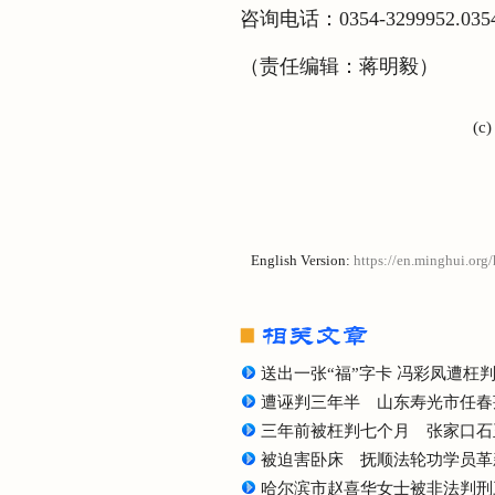
咨询电话：0354-3299952.035
（责任编辑：蒋明毅）
(c
English Version:
https://en.minghui.org
送出一张“福”字卡 冯彩凤遭枉
遭诬判三年半 山东寿光市任春
三年前被枉判七个月 张家口石
被迫害卧床 抚顺法轮功学员革
哈尔滨市赵喜华女士被非法判刑