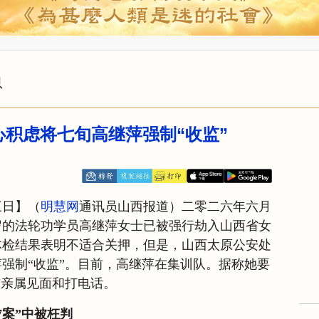
息
积虑将七旬高继萍强制“收监”
三日】（
明慧网
通讯员山西报道）二零二六年六月
岁的法轮功学员高继萍女士已被强行劫入山西省女
体检结果表明不适合关押，但是，山西太原公安处
强制“收监”。目前，高继萍在集训队。据称她要
与亲属见面和打电话。
7案”中被枉判