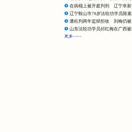
在病榻上被开庭判刑 辽宁阜新
辽宁鞍山市78岁法轮功学员陈
遭枉判两年监狱拒收 刘梅仍被
山东法轮功学员邱红梅在广西被