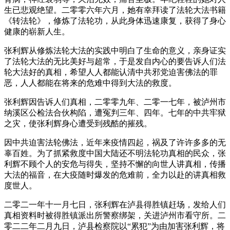
生已悲观绝望。二零零六年六月，她有幸拜读了法轮大法书籍
《转法轮》，修炼了法轮功，从此身体迅速康复，获得了身心
健康的崭新人生。
张利辉从修炼法轮大法的实践中明白了生命的意义，亲身证实
了法轮大法的无比美好与超常，于是发自内心的要告诉人们法
轮大法好的真相，希望人人都能认清中共邪党迫害佛法的罪
恶，人人都能在将来的危难中得到大法的救度。
张利辉因告诉人们真相，二零零九年、二零一七年，被泸州市
纳溪区公检法合伙构陷，遭冤判三年、四年。七年的中共牢狱
之灾，使张利辉身心遭受到残酷的摧残。
因中共迫害法轮佛法，近年来疫情四起，祸及了许许多多的无
辜百姓。为了抓紧救度中国大陆还不明法轮功真相的民众，张
利辉不顾个人的安危与得失，坚持不懈的向世人讲真相，传播
大法的福音，在大疫随时爆发的危难前，全力以赴的讲真相救
度世人。
二零二一年十一月七日，张利辉在泸县得胜镇赶场，发给人们
真相资料时被得胜镇派出所警察绑架，关进泸州市看守所。二
零二二年二月九日，泸县检察院以“累犯”为由加害张利辉，将