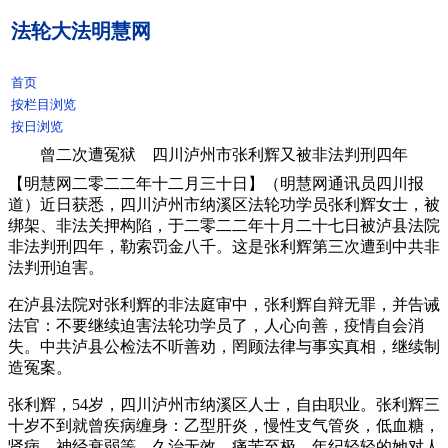
法轮大法明慧网
首页
按栏目浏览
按日浏览
曾二次遭冤狱 四川泸州市张利辉又被非法判刑四年
【明慧网二零二二年十二月三十日】（明慧网通讯员四川报
道）近日获悉，四川泸州市纳溪区法轮功学员张利辉女士，被
绑架、非法关押构陷，于二零二二年十月二十七日被泸县法院
非法判刑四年，勒索罚金八千。这是张利辉第三次遭到中共非
法判刑迫害。
在泸县法院对张利辉的非法庭审中，张利辉自辩无罪，并告诫
法官：不要继续迫害法轮功学员了，人心向善，疫情自会消
失。中共泸县公检法不听善劝，罔顾法律与事实真相，继续制
造冤案。
张利辉，54岁，四川泸州市纳溪区人士，自由职业。张利辉三
十岁不到就曾疾病缠身：乙型肝炎，慢性支气管炎，低血糖，
肾病，神经衰弱等，久治无效，痛苦至极。年纪轻轻的她对人