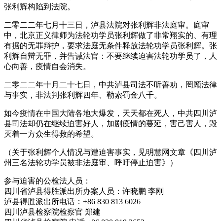
张利辉构陷到法院。
二零二二年七月十三日，泸县法院对张利辉非法庭审。庭审
中，北京正义律师为法轮功学员张利辉做了非常翔实的、有理
有据的无罪辩护，要求法庭无条件释放法轮功学员张利辉。张
利辉自辩无罪，并告诫法官：不要继续迫害法轮功学员了，人
心向善，疫情自会消失。
二零二二年十月二十七日，中共泸县司法不听善劝，罔顾法律
与事实，非法判张利辉四年、勒索罚金八千。
如今疫情在中国大陆各地大爆发，天天都在死人，中共四川泸
县司法却仍在继续迫害好人，加剧疫情的蔓延，害己害人，毁
灭着一方众生得救的希望。
（关于张利辉个人情况与遭迫害事实，见明慧网文章《四川泸
州三名法轮功学员被非法庭审、呼吁停止迫害》）
参与迫害的公检法人员：
四川省泸县得胜派出所办案人员：许晓鹏 李刚
泸县得胜派出所电话：+86 830 813 6026
四川泸县检察院检察官 郑建