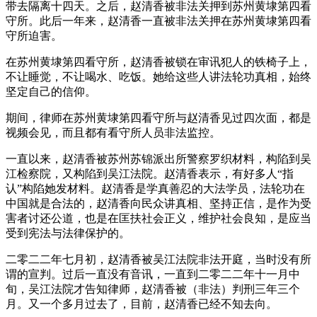
带去隔离十四天。之后，赵清香被非法关押到苏州黄埭第四看
守所。此后一年来，赵清香一直被非法关押在苏州黄埭第四看
守所迫害。
在苏州黄埭第四看守所，赵清香被锁在审讯犯人的铁椅子上，
不让睡觉，不让喝水、吃饭。她给这些人讲法轮功真相，始终
坚定自己的信仰。
期间，律师在苏州黄埭第四看守所与赵清香见过四次面，都是
视频会见，而且都有看守所人员非法监控。
一直以来，赵清香被苏州苏锦派出所警察罗织材料，构陷到吴
江检察院，又构陷到吴江法院。赵清香表示，有好多人“指
认”构陷她发材料。赵清香是学真善忍的大法学员，法轮功在
中国就是合法的，赵清香向民众讲真相、坚持正信，是作为受
害者讨还公道，也是在匡扶社会正义，维护社会良知，是应当
受到宪法与法律保护的。
二零二二年七月初，赵清香被吴江法院非法开庭，当时没有所
谓的宣判。过后一直没有音讯，一直到二零二二年十一月中
旬，吴江法院才告知律师，赵清香被（非法）判刑三年三个
月。又一个多月过去了，目前，赵清香已经不知去向。