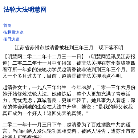
法轮大法明慧网
首页
按栏目浏览
按日浏览
江苏省苏州市赵清香被枉判三年三月 现下落不明
【明慧网二零二二年十二月三十一日】（明慧网通讯员江苏报
道）二零二二年十一月中旬得知，被非法关押在苏州黄埭第四
看守所一年多的法轮功学员赵清香被非法判刑三年三个月。因
又一个多月过去了，目前，赵清香被非法关押地点不明。
赵清香女士，一九八三年出生，今年39岁，二零一三年六月份
她开始修炼法轮大法。她修炼后，整个人更加充满了青春活
力，无忧无虑，真诚善良，更加年轻了。她凡事为人着想，深
深的体会到她的生命在大法中升华。她说：“是我的师父教我
真正成为一个好人！返回先天的真我。”
二零二一年十一月三日下午，赵清香为了百姓摆脱中共的谎
言，当面向路人发法轮功真相资料，被路人诬告，遭苏州市苏
锦派出所警察绑架。