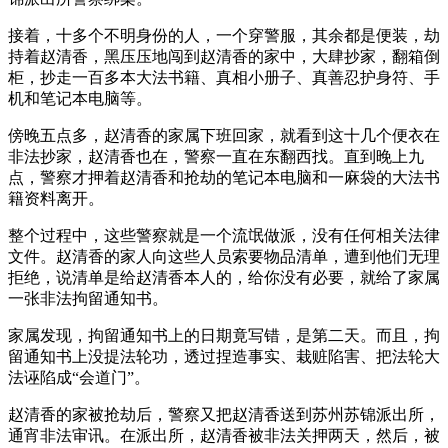
接着，十多个不明身份的人，一个穿警服，其余都是便装，劫
持着赵清香，黑压压地闯到赵清香的家中，大肆抄家，翻箱倒
柜，抄走一百多本大法书籍、真相小册子、真善忍护身符、手
机和笔记本电脑等。
傍晚五点多，赵清香的家属下班回家，就看到这十几个便衣在
非法抄家，赵清香也在，警察一直在东翻西找。直到晚上九
点，警察才押着赵清香和抢劫的笔记本电脑和一麻袋的大法书
籍资料离开。
整个过程中，这些警察就是一个流氓做派，没有任何相关法律
文件。赵清香的家人向这些人员索要物品清单，遭到他们无理
拒绝，说清单是给赵清香本人的，给你没有必要，就给了家属
一张非法拘留通知书。
家属发现，拘留通知书上的日期竟写错，是第二天。而且，拘
留通知书上没提法轮功，透过捏造事实、栽赃陷害、把法轮大
法诬陷成“会道门”。
赵清香的家被抢劫后，警察又把赵清香送到苏州苏锦派出所，
通宵非法审讯。在派出所，赵清香被非法关押两天，然后，被