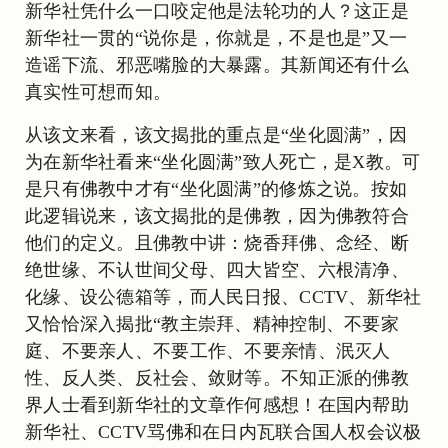
新华社凭什么一口咬定他是法轮功的人？这正是
新华社一贯的“说你是，你就是，不是也是”又一
造谣下流、邪恶嘴脸的大暴露。其新闻还有什么
真实性可想而知。
从该文来看，该文揭批的重点是“坐化圆满”，因
为在新华社看来“坐化圆满”致人死亡，是X教。可
是只有佛教中才有“坐化圆满”的修炼之说。按如
此逻辑说来，该文揭批的是佛教，因为佛教符合
他们的定义。且佛教中讲：烧香拜佛、念经、断
绝世缘、不认世间父母、四大皆空、六根清净、
化缘、设公德箱等，而人民日报、CCTV、新华社
又恰恰深入揭批“教主崇拜、精神控制、不要家
庭、不要亲人、不要工作、不要亲情、泯灭人
性、反人类、反社会、敛财等。不知正派的佛教
界人士看到新华社的文章作何感想！在国内帮助
新华社、CCTV骂佛和在日内瓦联合国人权会议极