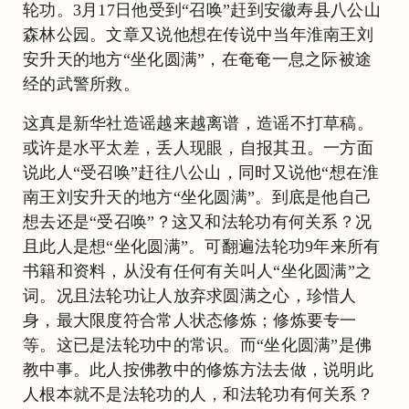
轮功。3月17日他受到“召唤”赶到安徽寿县八公山
森林公园。文章又说他想在传说中当年淮南王刘
安升天的地方“坐化圆满”，在奄奄一息之际被途
经的武警所救。
这真是新华社造谣越来越离谱，造谣不打草稿。
或许是水平太差，丢人现眼，自报其丑。一方面
说此人“受召唤”赶往八公山，同时又说他“想在淮
南王刘安升天的地方“坐化圆满”。到底是他自己
想去还是“受召唤”？这又和法轮功有何关系？况
且此人是想“坐化圆满”。可翻遍法轮功9年来所有
书籍和资料，从没有任何有关叫人“坐化圆满”之
词。况且法轮功让人放弃求圆满之心，珍惜人
身，最大限度符合常人状态修炼；修炼要专一
等。这已是法轮功中的常识。而“坐化圆满”是佛
教中事。此人按佛教中的修炼方法去做，说明此
人根本就不是法轮功的人，和法轮功有何关系？