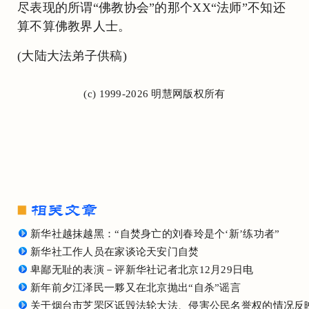
尽表现的所谓“佛教协会”的那个XX“法师”不知还
算不算佛教界人士。
(大陆大法弟子供稿)
(c) 1999-2026 明慧网版权所有
新华社越抹越黑：“自焚身亡的刘春玲是个‘新’练功者”
新华社工作人员在家谈论天安门自焚
卑鄙无耻的表演－评新华社记者北京12月29日电
新年前夕江泽民一夥又在北京抛出“自杀”谣言
关于烟台市芝罘区诋毁法轮大法、侵害公民名誉权的情况反