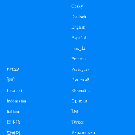
Česky
Deutsch
English
Español
فارسی
Francais
עברית
Português
हिन्दी
Русский
Hrvatski
Slovenčina
Indonesian
Српски
Italiano
ไทย
日本語
Türkçe
한국어
Українська