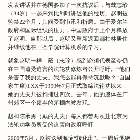
发表讲话并在德国参加了一次抗议后，与戴志珍
（34岁）一起来到比利时讲述他的经历。赵明被
监禁22个月，其间受到审讯和折磨。由于爱尔兰
政府和国际组织的压力，中国政府于上个月释放
了赵明。自那以后，赵明又重新返回都柏林居住
并继续他在三圣学院计算机系的学习。
就象赵明一样，戴（志珍）感到必须代表至今仍
在中国遭受迫害的法轮功修炼者公开呼吁。“他们
杀害了我的丈夫。我怎么能再保持沉默呢？”自国
家主席江XX于1999年7月正式取缔法轮功以来，
她的丈夫共被拘捕过四次。去年，他的遗体在广
州郊区一个废弃的茅棚内被发现。
赵和陈承勇（戴的丈夫）每人都曾两次赴北京为
法轮功学员所受的迫害向政府呼吁。
2000年5月，赵被送到海淀“转化班”。一周后他绝