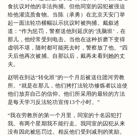
食抗议对他的非法拘捕。但他同室的囚犯被强迫
给他灌流质食物。当陈（承勇）在北京天安门举
起一面法轮功横幅以示抗议时被拘捕。戴叙述
道：“作为惩罚，警察送他到延庆的‘洗脑班’，在
那儿，他经常受到电击。当他在这种折磨下变得
虚弱不堪，随时都可能死去时，警察放了他。”四
天后他再次被捕。自那以后，戴再未看到她的丈
夫。
赵明在到达“转化班”的一个月后被送往团河劳教
所。“就是在那儿，他们拷打法轮功修炼者以迫使
他们放弃自己的信仰。他们所采用的最轻的方法
是每天学习反法轮功宣传13个小时。”
“我在劳教所的第一个月里，同室的十名囚犯打
我。有两个星期我不能行走。我同室的囚犯从来
没有因此被惩罚过。相反他们受到减刑的奖励。