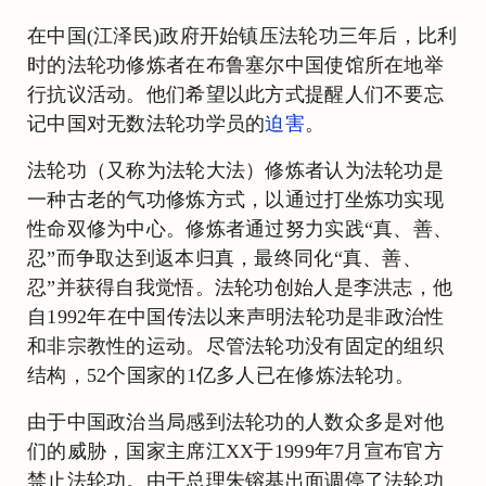
在中国(江泽民)政府开始镇压法轮功三年后，比利
时的法轮功修炼者在布鲁塞尔中国使馆所在地举
行抗议活动。他们希望以此方式提醒人们不要忘
记中国对无数法轮功学员的
迫害
。
法轮功（又称为法轮大法）修炼者认为法轮功是
一种古老的气功修炼方式，以通过打坐炼功实现
性命双修为中心。修炼者通过努力实践“真、善、
忍”而争取达到返本归真，最终同化“真、善、
忍”并获得自我觉悟。法轮功创始人是李洪志，他
自1992年在中国传法以来声明法轮功是非政治性
和非宗教性的运动。尽管法轮功没有固定的组织
结构，52个国家的1亿多人已在修炼法轮功。
由于中国政治当局感到法轮功的人数众多是对他
们的威胁，国家主席江XX于1999年7月宣布官方
禁止法轮功。由于总理朱镕基出面调停了法轮功