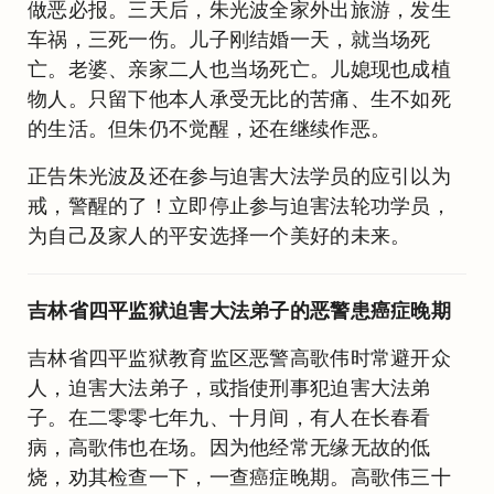
做恶必报。三天后，朱光波全家外出旅游，发生
车祸，三死一伤。儿子刚结婚一天，就当场死
亡。老婆、亲家二人也当场死亡。儿媳现也成植
物人。只留下他本人承受无比的苦痛、生不如死
的生活。但朱仍不觉醒，还在继续作恶。
正告朱光波及还在参与迫害大法学员的应引以为
戒，警醒的了！立即停止参与迫害法轮功学员，
为自己及家人的平安选择一个美好的未来。
吉林省四平监狱迫害大法弟子的恶警患癌症晚期
吉林省四平监狱教育监区恶警高歌伟时常避开众
人，迫害大法弟子，或指使刑事犯迫害大法弟
子。在二零零七年九、十月间，有人在长春看
病，高歌伟也在场。因为他经常无缘无故的低
烧，劝其检查一下，一查癌症晚期。高歌伟三十