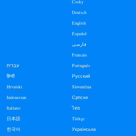
Česky
Deutsch
English
Español
فارسی
Francais
עברית
Português
हिन्दी
Русский
Hrvatski
Slovenčina
Indonesian
Српски
Italiano
ไทย
日本語
Türkçe
한국어
Українська