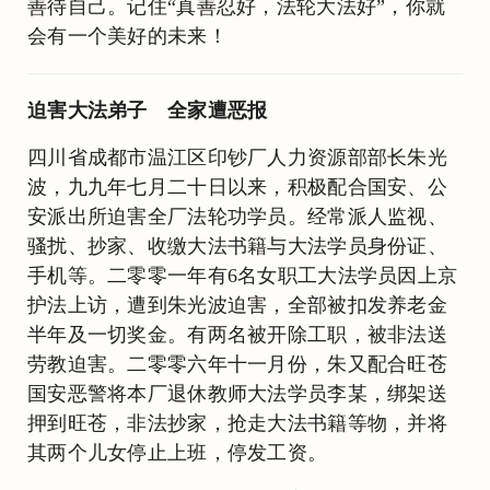
善待自己。记住“真善忍好，法轮大法好”，你就
会有一个美好的未来！
迫害大法弟子 全家遭恶报
四川省成都市温江区印钞厂人力资源部部长朱光
波，九九年七月二十日以来，积极配合国安、公
安派出所迫害全厂法轮功学员。经常派人监视、
骚扰、抄家、收缴大法书籍与大法学员身份证、
手机等。二零零一年有6名女职工大法学员因上京
护法上访，遭到朱光波迫害，全部被扣发养老金
半年及一切奖金。有两名被开除工职，被非法送
劳教迫害。二零零六年十一月份，朱又配合旺苍
国安恶警将本厂退休教师大法学员李某，绑架送
押到旺苍，非法抄家，抢走大法书籍等物，并将
其两个儿女停止上班，停发工资。