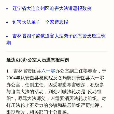
辽宁省大连金州区
迫害
大法遭恶报数例
迫害大法弟子 全家遭恶报
吉林省四平监狱迫害大法弟子的恶警患癌症晚
期
延边610办公室人员遭恶报两例
1．吉林省安图县
六一零
办公室副主任姜春岩，于
2004年从安图县检察院反贪局调到安图县六一零
办公室，任副主任。因受邪党毒害较深，积极参
与迫害大法的活动，到处叫喊法轮功是“反动组
织”，辱骂大法师父，叫嚣要消灭法轮功组织。对
打压法轮功不卖力的乡镇和基层组织严厉批评，
限期整改，相关部门十分反感。