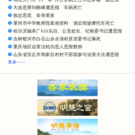
大连恶警刘晓峰遭恶报 车祸死亡
效忠恶党 命丧黄泉
莱州市中学教师毁真相资料 酒后驾驶摩托车死亡
哈尔滨轴承厂610头目、公安处长、纪检委书记遭恶报
吉林蛟河市白石山乡永清村原党委书记暴死
重庆地区迫害法轮功恶人恶报数例
山东省安丘市韩家后村村干部因参与迫害大法遭恶报