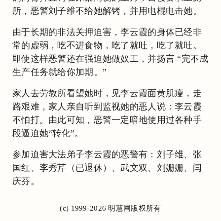
所，恶警刘子维不给她解铐，并用电棍电击她。
由于长期的非法关押迫害，李云霞的身体已经非
常的虚弱，吃不进食物，吃了就吐，吃了就吐。
即使这样恶警还在强迫她做奴工，并扬言 “完不成
生产任务就给你加期。”
家人去劳教所看望她时，见李云霞面黄肌瘦，走
路艰难，家人亲自听到监视她的恶人说：李云霞
不怕打。由此可知，恶警一定暗地使用过各种手
段逼迫她“转化”。
参加迫害大法弟子李云霞的恶警有：刘子维、张
国红、李秀芹（已退休）、武文双、刘姗姗、闫
庆芬。
(c) 1999-2026 明慧网版权所有