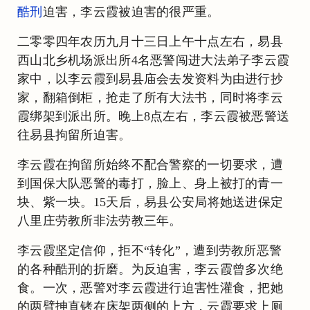
酷刑
迫害，李云霞被迫害的很严重。
二零零四年农历九月十三日上午十点左右，易县
西山北乡机场派出所4名恶警闯进大法弟子李云霞
家中，以李云霞到易县庙会去发资料为由进行抄
家，翻箱倒柜，抢走了所有大法书，同时将李云
霞绑架到派出所。晚上8点左右，李云霞被恶警送
往易县拘留所迫害。
李云霞在拘留所始终不配合警察的一切要求，遭
到国保大队恶警的毒打，脸上、身上被打的青一
块、紫一块。15天后，易县公安局将她送进保定
八里庄劳教所非法劳教三年。
李云霞坚定信仰，拒不“转化”，遭到劳教所恶警
的各种酷刑的折磨。为反迫害，李云霞曾多次绝
食。一次，恶警对李云霞进行迫害性灌食，把她
的两臂抻直铐在床架两侧的上方，云霞要求上厕