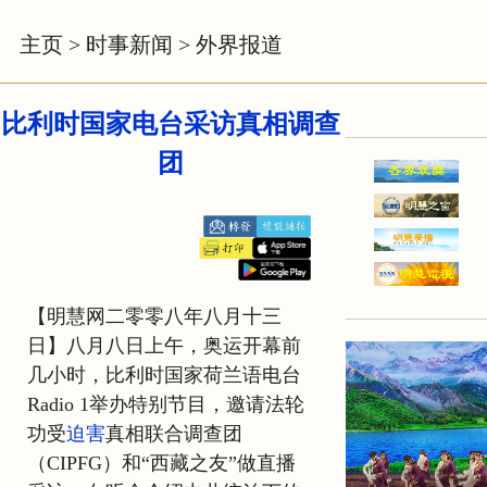
主页
>
时事新闻
>
外界报道
比利时国家电台采访真相调查
团
【明慧网二零零八年八月十三
日】八月八日上午，奥运开幕前
几小时，比利时国家荷兰语电台
Radio 1举办特别节目，邀请法轮
功受
迫害
真相联合调查团
（CIPFG）和“西藏之友”做直播