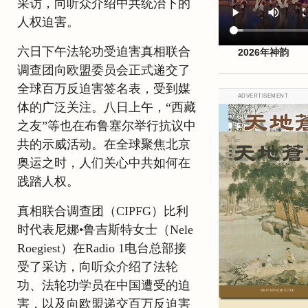
采访，向听众介绍中共统治下的
人权迫害。
六日下午法轮功受迫害真相联合
2026年神韵
调查团向欧盟委员会正式递交了
全球百万反迫害签名表，受到媒
ADVERTISEMENT
体的广泛关注。八日上午，“西藏
之友”等也在布鲁塞尔举行抗议中
共的示威活动。在全球聚焦北京
奥运之时，人们关心中共如何在
践踏人权。
真相联合调查团（CIPFG）比利
时代表尼娜•鲁吉斯特女士（Nele
Roegiest）在Radio 1电台总部接
受了采访，向听众介绍了法轮
功、法轮功学员在中国遭受的迫
害，以及向欧盟递交百万反迫害