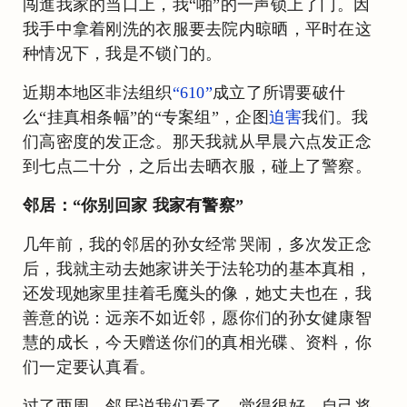
闯進我家的当口上，我“啪”的一声锁上了门。因
我手中拿着刚洗的衣服要去院内晾晒，平时在这
种情况下，我是不锁门的。
近期本地区非法组织
“610”
成立了所谓要破什
么“挂真相条幅”的“专案组”，企图
迫害
我们。我
们高密度的发正念。那天我就从早晨六点发正念
到七点二十分，之后出去晒衣服，碰上了警察。
邻居：“你别回家 我家有警察”
几年前，我的邻居的孙女经常哭闹，多次发正念
后，我就主动去她家讲关于法轮功的基本真相，
还发现她家里挂着毛魔头的像，她丈夫也在，我
善意的说：远亲不如近邻，愿你们的孙女健康智
慧的成长，今天赠送你们的真相光碟、资料，你
们一定要认真看。
过了两周，邻居说我们看了，觉得很好，自己将