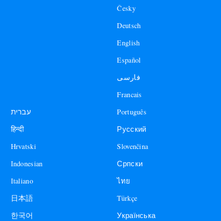
Česky
Deutsch
English
Español
فارسی
Francais
עברית
Português
हिन्दी
Русский
Hrvatski
Slovenčina
Indonesian
Српски
Italiano
ไทย
日本語
Türkçe
한국어
Українська