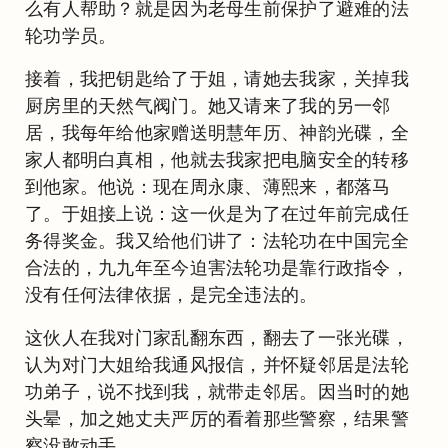
么有人帮助？就是因为老母生前保护了避难的法
轮功学员。
接着，我把钥匙给了于姐，请她去我家，关掉我
厨房里的天然气阀门。她又请来了我的另一邻
居，我每年给他家赠送明慧年历、神韵光碟，全
家人都明白真相，他就去我家把电脑安全的转移
到他家。他说：现在周永康、薄熙来，都落马
了。于姐接上说：这一伙是为了在过年前完成任
务得奖金。我又给他们讲了：法轮功在中国完全
合法的，九九年至今迫害法轮功是靠行政指令，
没有任何法律依据，是完全违法的。
这伙人在我对门家乱翻东西，翻去了一张光碟，
认为对门大姐给我通风报信，并怀疑邻居是法轮
功弟子，说不找到我，就带走邻居。因当时的她
头晕，加之她丈夫严厉的看着那些警察，结果警
察没敢动手。