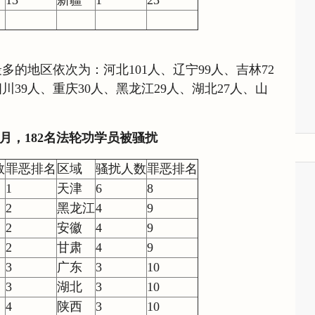
13
新疆
1
23
的地区依次为：河北101人、辽宁99人、吉林72
川39人、重庆30人、黑龙江29人、湖北27人、山
年8月，182名法轮功学员被骚扰
数
罪恶排名
区域
骚扰人数
罪恶排名
1
天津
6
8
2
黑龙江
4
9
2
安徽
4
9
2
甘肃
4
9
3
广东
3
10
3
湖北
3
10
4
陕西
3
10