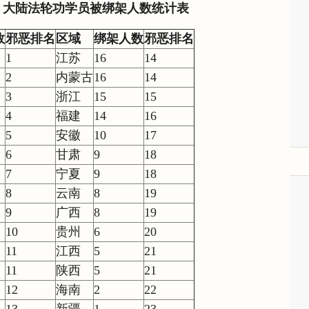
份，大陆法轮功学员被绑架人数统计表
数
邪恶排名
区域
绑架人数
邪恶排名
1
江苏
16
14
2
内蒙古
16
14
3
浙江
15
15
4
福建
14
16
5
安徽
10
17
6
甘肃
9
18
7
宁夏
9
18
8
云南
8
19
9
广西
8
19
10
贵州
6
20
11
江西
5
21
11
陕西
5
21
12
海南
2
22