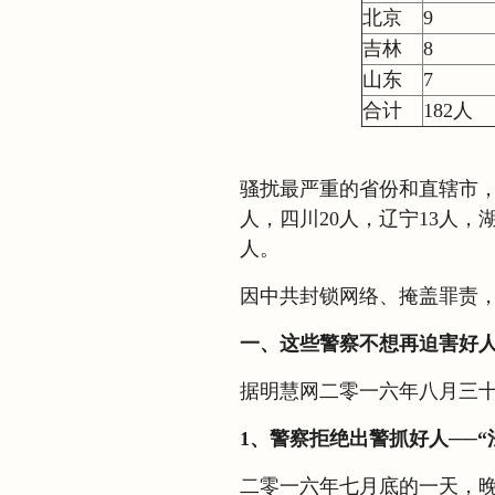
北京
9
吉林
8
山东
7
合计
182人
骚扰最严重的省份和直辖市，
人，四川20人，辽宁13人，
人。
因中共封锁网络、掩盖罪责
一、这些警察不想再迫害好
据明慧网二零一六年八月三
1、警察拒绝出警抓好人──“
二零一六年七月底的一天，