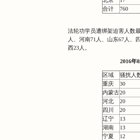
北京
17
合计
760
法轮功学员遭绑架迫害人数最多
人、河南71人、山东67人、四
西23人。
2016
区域
骚扰人
重庆
30
内蒙古
20
河北
20
四川
20
辽宁
13
湖南
13
宁夏
12