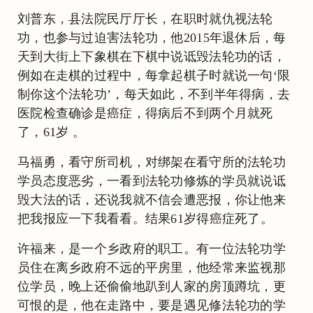
刘普东，县法院民厅厅长，在职时就仇视法轮
功，也参与过迫害法轮功，他2015年退休后，每
天到大街上下象棋在下棋中说诋毁法轮功的话，
例如在走棋的过程中，每拿起棋子时就说一句‘限
制你这个法轮功’，每天如此，不到半年得病，去
医院检查确诊是癌症，得病后不到两个月就死
了，61岁 。
马福勇，看守所司机，对绑架在看守所的法轮功
学员态度恶劣，一看到法轮功修炼的学员就说诋
毁大法的话，还说我就不信会遭恶报，你让他来
把我报应一下我看看。结果61岁得癌症死了。
许福来，是一个乡政府的职工。有一位法轮功学
员住在离乡政府不远的平房里，他经常来监视那
位学员，晚上还偷偷地趴到人家的房顶蹲坑，更
可恨的是，他在走路中，要是遇见修法轮功的学