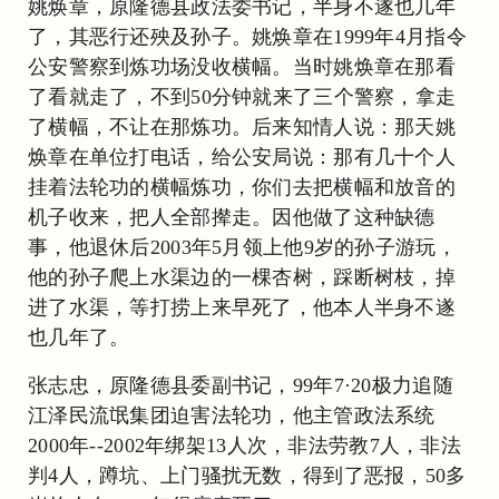
姚焕章，原隆德县政法委书记，半身不遂也几年
了，其恶行还殃及孙子。姚焕章在1999年4月指令
公安警察到炼功场没收横幅。当时姚焕章在那看
了看就走了，不到50分钟就来了三个警察，拿走
了横幅，不让在那炼功。后来知情人说：那天姚
焕章在单位打电话，给公安局说：那有几十个人
挂着法轮功的横幅炼功，你们去把横幅和放音的
机子收来，把人全部撵走。因他做了这种缺德
事，他退休后2003年5月领上他9岁的孙子游玩，
他的孙子爬上水渠边的一棵杏树，踩断树枝，掉
进了水渠，等打捞上来早死了，他本人半身不遂
也几年了。
张志忠，原隆德县委副书记，99年7·20极力追随
江泽民流氓集团迫害法轮功，他主管政法系统
2000年--2002年绑架13人次，非法劳教7人，非法
判4人，蹲坑、上门骚扰无数，得到了恶报，50多