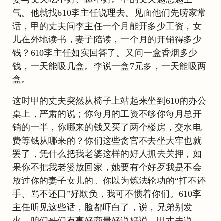
气。他就找610李主任说理去。见面他们先唠家常
话，甲的丈夫问李主任一个月能开多少工资，女
儿在外地读书，妻子陪读，一个月的开销得多少
钱？610李主任如实回答了。又问一盒香烟多少
钱，一天能吸几盒。李说一盒7元多，一天能吸两
盒。
这时甲的丈夫突然从椅子上站起来坐到610的办公
桌上，严肃的说；你每月的工资不够你每月总开
销的一半，你哪来的钱又买了两个楼房，交水电
费等钱从哪来的？你们这些贪官不去坐大牢也就
罢了，凭什么把我老婆这样的好人抓去关押，如
果你不把我老婆放回家，她要有个好歹我是不会
放过你的妻子女儿的。你以为炼法轮功的“打不还
手、骂不还口”好欺负，我可不惯着你们。610李
主任听见这些话，脸都吓白了，说，兄弟别发
火，咱们哥们有事好商量好说好说。甲丈夫说，