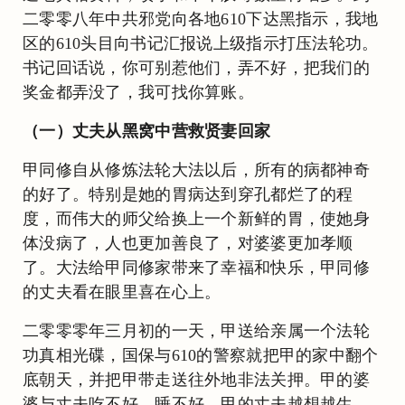
二零零八年中共邪党向各地610下达黑指示，我地
区的610头目向书记汇报说上级指示打压法轮功。
书记回话说，你可别惹他们，弄不好，把我们的
奖金都弄没了，我可找你算账。
（一）丈夫从黑窝中营救贤妻回家
甲同修自从修炼法轮大法以后，所有的病都神奇
的好了。特别是她的胃病达到穿孔都烂了的程
度，而伟大的师父给换上一个新鲜的胃，使她身
体没病了，人也更加善良了，对婆婆更加孝顺
了。大法给甲同修家带来了幸福和快乐，甲同修
的丈夫看在眼里喜在心上。
二零零零年三月初的一天，甲送给亲属一个法轮
功真相光碟，国保与610的警察就把甲的家中翻个
底朝天，并把甲带走送往外地非法关押。甲的婆
婆与丈夫吃不好、睡不好。甲的丈夫越想越生