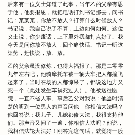
后来有一位义士知道了此事，当年乙的父亲有恩
于他，他要报恩，就把电话打到书记那去，问书
记：某某某，你放不放人？打算什么时候放人？
书记说，我自己说了不算，上边如何如何。这位
义士说，你少废话，上下里外我都打点好了。我
今天是问你放不放人，回个痛快话。书记一听这
架势，赶快说，放、放。
乙的父亲虽没修炼，也得大福报了。那是二零零
九年左右吧，他骑摩托车被一辆大车把人都撞飞
起来了，当时在场的人都惊呆了，都说这地方又
死一个（此处发生车祸死过人）。他被送往医
院，一直不省人事。事后乙父对我说：他当时清
楚的听到一位男人的声音问他：你相信大法吗？
他回答说：我儿子、儿媳都修大法，我很支持他
们。那声音又问了一遍，你相信大法吗？他说，
我相信法轮大法好！刚答完这句话，就觉得一股