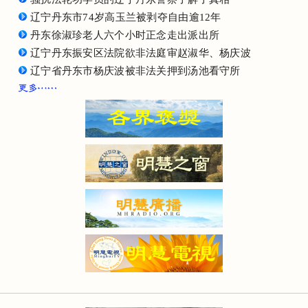
辽宁丹东市74岁高玉兰被剥夺自由逾12年
丹东徐淑珍老人六个小时正念走出派出所
辽宁丹东振安区法院欲非法庭审赵淑华、杨庆波
辽宁省丹东市杨庆波被非法关押到汤池看守所