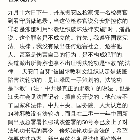
九月十六日下午，丹东振安区检察院一名检察官
到看守所做笔录，当这位检察官说公安指控你的
罪名是涉嫌利用“×教组织破坏法律实施”时，潘晶
说，这个罪名是不成立的。首先，我遵守国家宪
法、法律，我没有做出任何危害社会、危害他
人、甚至是伤害自己的行为，是不构成犯罪的。
头道派出所警察也拿不出证明法轮功是“×教”的法
律。“天安门自焚”被国际教科文组织认定是栽赃
陷害法轮功的，是江泽民一手策划的。法轮功
是“×教”（注：中共是真正的邪教）的说法，也是
江氏在会见法国记者，擅自公开说的，他代表不
了国家和法律。中共中央、国务院、人大认定的
14种邪教没有法轮功，而且在二零一一年中国新
闻出版总署署长柳斌杰签署的50号令已废止了对
法轮功书籍的禁令。修炼法轮功是合法的，希望
你要依法办案。新出台的公务员法也明确指出，