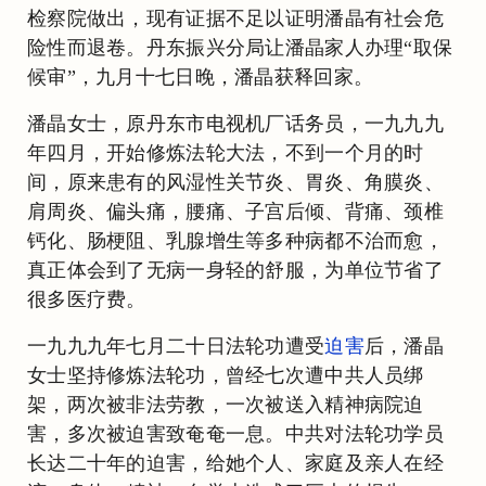
检察院做出，现有证据不足以证明潘晶有社会危
险性而退卷。丹东振兴分局让潘晶家人办理“取保
候审”，九月十七日晚，潘晶获释回家。
潘晶女士，原丹东市电视机厂话务员，一九九九
年四月，开始修炼法轮大法，不到一个月的时
间，原来患有的风湿性关节炎、胃炎、角膜炎、
肩周炎、偏头痛，腰痛、子宫后倾、背痛、颈椎
钙化、肠梗阻、乳腺增生等多种病都不治而愈，
真正体会到了无病一身轻的舒服，为单位节省了
很多医疗费。
一九九九年七月二十日法轮功遭受
迫害
后，潘晶
女士坚持修炼法轮功，曾经七次遭中共人员绑
架，两次被非法劳教，一次被送入精神病院迫
害，多次被迫害致奄奄一息。中共对法轮功学员
长达二十年的迫害，给她个人、家庭及亲人在经