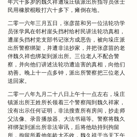
年六十多岁的魏久祥遭垛庄镇派出所指导员张士
民用橡胶棍殴打六十多下，瘫倒在地。
二零一六年三月五日，张彦苗和另一位法轮功学
员张学凤在邻村崖头挡村给村民讲法轮功真相，
遭崖头挡村党支部书记张方成恶告，被向垛庄派
出所警察绑架，并遭非法抄家，并把张彦苗的老
伴魏久祥也绑架到派出所。三位老人不配合警
察，并向他们讲述法轮功遭迫害的真相，向他们
劝善。晚上十一点多钟，派出所警察把三位老人
送回家。
二零一八年九月二十八日上午十一点左右，垛庄
镇派出所王姓所长领着三个警察闯到魏久祥家，
没有出示任何证明，非法搜查所有房间，抄走师
父法像、录音播放器、大法书籍等。警察将魏久
祥绑架到派出所非法审讯，后将他劫持到拘留
所，拘留所看他年龄大不收，魏久祥于当天下午