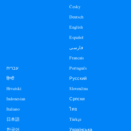
Česky
Deutsch
English
Español
فارسی
Francais
עברית
Português
हिन्दी
Русский
Hrvatski
Slovenčina
Indonesian
Српски
Italiano
ไทย
日本語
Türkçe
한국어
Українська