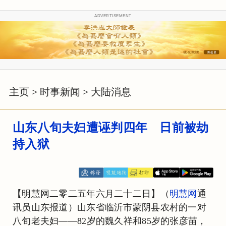
ADVERTISEMENT
主页
>
时事新闻
>
大陆消息
山东八旬夫妇遭诬判四年 日前被劫
持入狱
【明慧网二零二五年六月二十二日】（
明慧网
通
讯员山东报道）山东省临沂市蒙阴县农村的一对
八旬老夫妇——82岁的魏久祥和85岁的张彦苗，