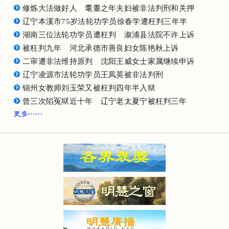
修炼大法做好人 耄耋之年夫妇被非法判刑和关押
辽宁本溪市75岁法轮功学员徐春学遭枉判三年半
湖南三位法轮功学员遭枉判 溆浦县法院不许上诉
被枉判九年 河北承德市善良妇女陈艳秋上诉
二审遭非法维持原判 沈阳王威女士家属继续申诉
辽宁凌源市法轮功学员王凤英被非法判刑
锦州女教师刘玉荣又被枉判四年半入狱
曾三次陷冤狱近十年 辽宁老太夏宁被枉判三年