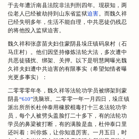
于去年遭沂南县法院非法判刑四年。现获知，两
位老人已经被劫持到山东省监狱
迫害
。而魏久祥
已经失明多年，生活不能自理，中共恶徒仍残忍
的将他投入监狱迫害。
魏久祥和张彦苗夫妇住蒙阴县垛庄镇码泉村（石
马庄村）。他们因坚持修炼法轮大法，多次遭中
共恶徒骚扰、绑架、关押。以下是明慧网曝光魏
久祥夫妇遭中共迫害的有限事实（希望知情者曝
光更多事实）：
二零零零年冬，魏久祥等法轮功学员被绑架到蒙
阴县
“610”
洗脑班。二零零一年一月四日，垛庄镇
派出所所长杜仲泰用橡胶棍毒打十三名法轮功学
员，每个人被劈头盖脸打二十多下，有的法轮功
学员的鼻梁被打断，有的满脸是血，杜仲泰口里
还叫着：叫你炼，让你知道厉害。一月五日，时