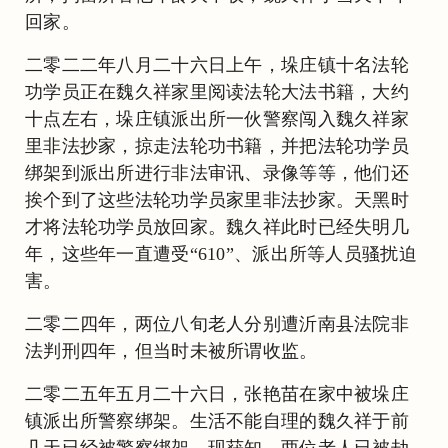
回家。
二零二二年八月二十六日上午，垛庄镇十名法轮
功学员正在魏久祥家里阅读法轮大法书籍，大约
十点左右，垛庄镇派出所一伙警察闯入魏久祥家
里非法抄家，掠走法轮功书籍，并把法轮功学员
绑架到派出所进行非法审讯、录像等等，他们还
挨个到了这些法轮功学员家里非法抄家。天黑时
才将法轮功学员放回家。魏久祥此时已经失明几
年，这些年一直遭受“610”、派出所等人员骚扰迫
害。
二零二四年，两位八旬老人分别遭沂南县法院非
法判刑四年，但当时未被所谓收监。
二零二五年五月二十六日，张艳苗在家中被垛庄
镇派出所警察绑架。生活不能自理的魏久祥于前
几天已经被警察绑架。现获知，两位老人已被劫