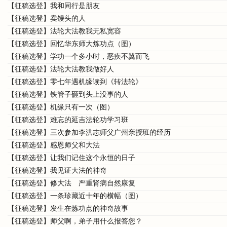
【征稿选登】我和同行是朋友
【征稿选登】卖馒头的人
【征稿选登】法轮大法教我无私宽容
【征稿选登】回忆华东师大炼功点（图）
【征稿选登】学功一个多小时，恶疾不翼而飞
【征稿选登】法轮大法教我做好人
【征稿选登】零七年遇机缘读到《转法轮》
【征稿选登】铁管子砸到头上没事的人
【征稿选登】机缘只有一次（图）
【征稿选登】难忘的延吉法轮功学习班
【征稿选登】三次参加李洪志师父广州亲授班的经历
【征稿选登】感恩师父和大法
【征稿选登】让我们记住这个永恒的日子
【征稿选登】我见证大法的神奇
【征稿选登】修大法 严重肾病自然康复
【征稿选登】一条珍藏近十年的横幅（图）
【征稿选登】发生在炼功点的神奇故事
【征稿选登】师父啊，弟子用什么报答您？