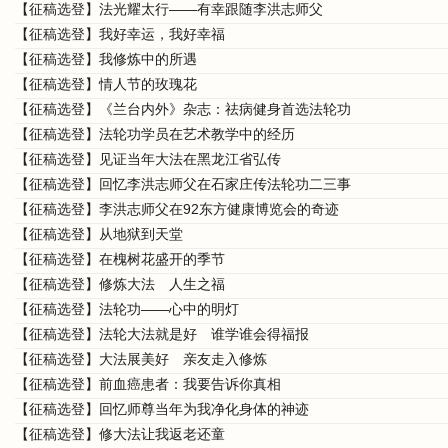
【征稿选登】法光耀太行——有幸跟随李洪志师父
【征稿选登】我好幸运，我好幸福
【征稿选登】我修炼中的所遇
【征稿选登】情人节的玫瑰花
【征稿选登】《兰台内外》杂志：祛病健身首选法轮功
【征稿选登】法轮功学员在艺术教学中的经历
【征稿选登】见证当年大法在黑龙江省弘传
【征稿选登】回忆李洪志师父在石家庄传法轮功二三事
【征稿选登】李洪志师父在92东方健康博览会的奇迹
【征稿选登】从地狱到天堂
【征稿选登】在槐树花盛开的季节
【征稿选登】修炼大法 人生之福
【征稿选登】法轮功——心中的明灯
【征稿选登】法轮大法就是好 谁学谁会得福报
【征稿选登】大法展美好 亲友走入修炼
【征稿选登】前血癌患者：我要告诉你真相
【征稿选登】回忆师尊当年为我净化身体的神迹
【征稿选登】修大法让我返老还童