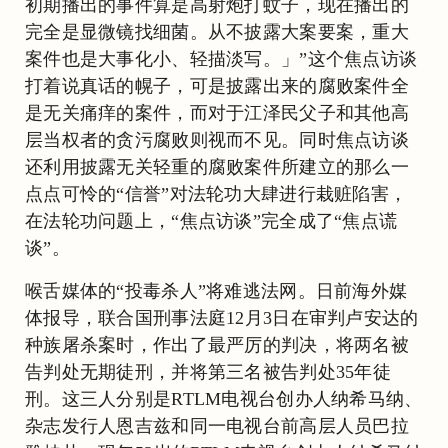
初期播出的事件算是高射炮打蚊子，现在播出的
完全是显微镜找细菌。从不披露大案要案，重大
案件也是大事化小、轻描淡写。」”这个焦点访谈
打着说真话的幌子，可是披露出来的腐败案件全
是无关痛痒的案件，而对于江泽民父子和其他高
层当权者的贪污腐败则视而不见。同时焦点访谈
还利用披露无关轻重的腐败案件所建立的那么一
点点可怜的“信誉”对法轮功大肆进行栽赃陷害，
在法轮功问题上，“焦点访谈”完全成了“焦点谎
谈”。
喉舌媒体的“投毒杀人”将难逃法网。日前海外媒
体报导，联合国刑事法庭12月3日在审判卢安达的
种族屠杀案时，作出了最严厉的判决，将两名被
告判处无期徒刑，并将第三名被告判处35年徒
刑。这三人分别是RTLM电视台创办人纳希马纳、
杂志发行人恩吉兹和同一电视台前高层人员巴拉