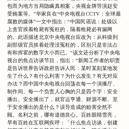
包而为地方当局隐瞒真相案，央视金牌导演赵安
受贿案等。”华家良在“中央电视台CCTV：全球最
腐败的媒体”一文中指出：“中国民谣说：处级以
上贪官挨着枪毙有冤枉的，隔着枪毙必有漏网
的。此语描述北京中央电视台应改为：从科级到
副部级官员挨着处理没冤枉的，区别只是非法占
有和挥霍的数字大小而已。”该文还分析了中央电
视台的焦点访谈节目，指出：“新闻工作者的职责
是告诉世界告诉政府告诉人民：某时某刻某地发
生了什么？有什么利害？为什么发生？有无对应
办法？而中国中央电视台回荡在每一个演播厅、
制作间、每一个负责人心胸的只是四个字：安全
播出。安全播出了，就官运亨通、财源不断。至
于安全播出的是什么？误导造成的贻害全然不
顾。名利之前，哪有道德良心。百姓眼睛雪亮，
早有百姓在互联网疾呼：「什么焦点访谈，创建