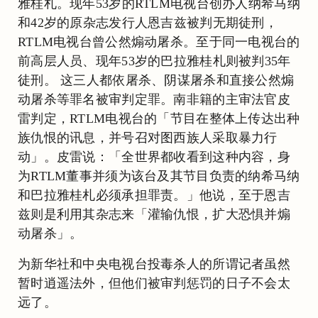
雅桂札。现年53岁的RTLM电视台创办人纳希马纳
和42岁的原杂志发行人恩吉兹被判无期徒刑，
RTLM电视台曾公然煽动屠杀。至于同一电视台的
前高层人员、现年53岁的巴拉雅桂札则被判35年
徒刑。 这三人都依屠杀、阴谋屠杀和直接公然煽
动屠杀等罪名被审判定罪。南非籍的主审法官皮
雷判定，RTLM电视台的「节目在整体上传达出种
族仇恨的讯息，并号召对图西族人采取暴力行
动」。皮雷说：「全世界都收看到这种内容，身
为RTLM董事并须为该台及其节目负责的纳希马纳
和巴拉雅桂札必须承担罪责。」他说，至于恩吉
兹则是利用其杂志来「灌输仇恨，扩大恐惧并煽
动屠杀」。
为新华社和中央电视台投毒杀人的所谓记者虽然
暂时逍遥法外，但他们被审判惩罚的日子不会太
远了。