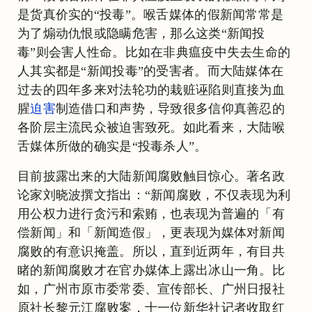
是货真价实的“投毒”。喉舌媒体的假新闻常常是
为了煽动仇恨或隐瞒危害，那么这类“新闻投
毒”则会害人性命。比如在非典瘟疫中失去生命的
人其实都是“新闻投毒”的受害者。而大陆媒体在
过去的四年多来对法轮功的栽赃诬陷则直接为血
腥
迫害
制造借口和声势，导致很多信仰真善忍的
各阶层主流民众被迫害致死。如此看来，大陆喉
舌媒体所做的确实是“投毒杀人”。
目前披露出来的大陆新闻腐败触目惊心。著名政
论家刘晓波撰文指出：“新闻腐败，不仅表现为利
用公权力进行贪污和索贿，也表现为普遍的「有
偿新闻」和「新闻造假」，更表现为媒体对新闻
腐败的有意识掩盖。所以，直到近两年，有目共
睹的新闻腐败才在官办媒体上露出冰山一角。比
如，广州市原市委常委、宣传部长、广州日报社
原社长黎元江腐败案，十一位新华社记者收取红