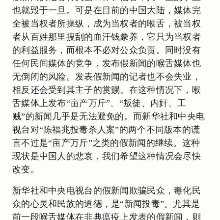
也就毁于一旦。可是在目前的中国大陆，媒体完
全被当权者所操纵，成为当权者的喉舌，被当权
者从百姓那里搜刮的血汗钱豢养，它只为当权者
的利益服务，而根本不必对公众负责。同时没有
任何民间媒体的竞争，发布假新闻的喉舌媒体也
无倒闭的风险。发表假新闻的记者也不会失业，
相反还会受到其主子的赏赐。在这种情况下，喉
舌媒体上发布“亩产万斤”、“叛徒、内奸、工
贼”的新闻几乎是无法避免的。而新华社和中央电
视台对“陈福兆投毒杀人案”的两个不同版本的谎
言不过是“亩产万斤”之类的假新闻的继续。这种
现状是中国人的悲哀，我们希望这种情况会尽快
改变。
新华社和中央电视台的假新闻欺骗民众，毒化民
众的心灵和民族的道德，是“新闻投毒”。尤其是
前一段喉舌媒体在非典瘟疫上发表的假新闻，则