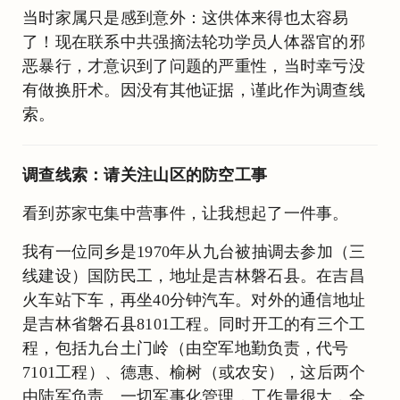
当时家属只是感到意外：这供体来得也太容易
了！现在联系中共强摘法轮功学员人体器官的邪
恶暴行，才意识到了问题的严重性，当时幸亏没
有做换肝术。因没有其他证据，谨此作为调查线
索。
调查线索：请关注山区的防空工事
看到苏家屯集中营事件，让我想起了一件事。
我有一位同乡是1970年从九台被抽调去参加（三
线建设）国防民工，地址是吉林磐石县。在吉昌
火车站下车，再坐40分钟汽车。对外的通信地址
是吉林省磐石县8101工程。同时开工的有三个工
程，包括九台土门岭（由空军地勤负责，代号
7101工程）、德惠、榆树（或农安），这后两个
由陆军负责。一切军事化管理，工作量很大，全