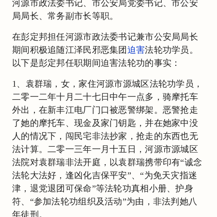
河源市政法委书记、市公安局党委书记、市公安
局局长、常务副市长等职。
在彭定邦担任河源市政法委书记兼市公安局局长
期间积极追随江泽民邪恶集团
迫害
法轮功学员。
以下是彭定邦任职期间迫害法轮功的事实：
1、袁群瑞，女，家住河源市源城区法轮功学员，
二零一二年十月二十七日中午一点多，骑摩托车
外出，在新丰江电厂门口被恶警绑架。恶警抢走
了她的摩托车、现金及家门钥匙，并在她家中没
人的情况下，闯民宅非法抄家，抢走的东西也无
法计算。二零一三年一月十五日，河源市源城区
法院对袁群瑞非法开庭，以袁群瑞携带印有“诚念
法轮大法好，逢凶化吉保平安”、“为免天灾指迷
津，退党退团可保命”等法轮功真相小册、护身
符、“参加法轮功组织及活动”为由，非法判她八
年徒刑。