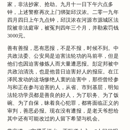
家，非法抄家、抢劫。九月十一日下午六点多
钟，上述警察再次上门绑架邱汉浓。二零一九年
四月四日上午九点钟，邱汉浓在河源市源城区法
院被非法庭审，被冤判四年三个月，并勒索罚钱
3000元。
善有善报，恶有恶报，不是不报，时候不到。中
共政法委、公安局是迫害法轮功的马前卒，但是
他们也因迫害修炼人而大量遭恶报。彭定邦被中
共政治清洗，也是他昔日迫害好人的报应。在江
泽民发动的这场惨绝人寰的迫害中，那些曾经参
与和正在参与迫害的人，从省、市到基层，明知
法轮功学员都是善良的好人，为了职务、为了饭
碗、为了自保，昧着良心犯罪，都将面临正义的
审判，善恶必报。现在没有遭报，是老天爷想给
其中还有可能改过的人留下希望与机会。