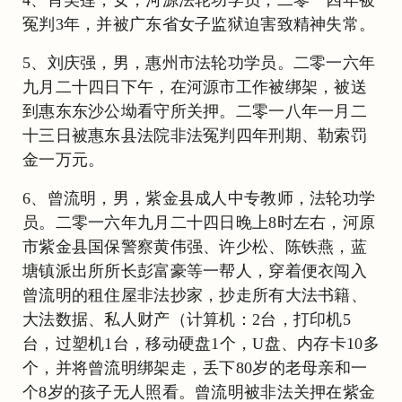
冤判3年，并被广东省女子监狱迫害致精神失常。
5、刘庆强，男，惠州市法轮功学员。二零一六年
九月二十四日下午，在河源市工作被绑架，被送
到惠东东沙公坳看守所关押。二零一八年一月二
十三日被惠东县法院非法冤判四年刑期、勒索罚
金一万元。
6、曾流明，男，紫金县成人中专教师，法轮功学
员。二零一六年九月二十四日晚上8时左右，河原
市紫金县国保警察黄伟强、许少松、陈铁燕，蓝
塘镇派出所所长彭富豪等一帮人，穿着便衣闯入
曾流明的租住屋非法抄家，抄走所有大法书籍、
大法数据、私人财产（计算机：2台，打印机5
台，过塑机1台，移动硬盘1个，U盘、内存卡10多
个，并将曾流明绑架走，丢下80岁的老母亲和一
个8岁的孩子无人照看。曾流明被非法关押在紫金