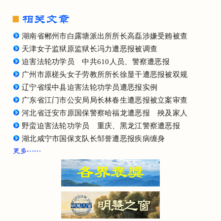
湖南省郴州市白露塘派出所所长高磊涉嫌受贿被查
天津女子监狱原监狱长冯力遭恶报被调查
迫害法轮功学员 中共610人员、警察遭恶报
广州市原槎头女子劳教所所长徐显干遭恶报被双规
辽宁省绥中县迫害法轮功学员遭恶报实例
广东省江门市公安局局长林春生遭恶报被立案审查
河北省迁安市原国保警察哈福龙遭恶报 殃及家人
野蛮迫害法轮功学员 重庆、黑龙江警察遭恶报
湖北咸宁市国保支队长邹誉遭恶报疾病缠身