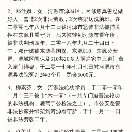
2、邓仕娥，女，河源市源城区，因修炼真善忍做
好人，曾遭2次非法劳教，2次绑架送洗脑班。在
二零零七年八月十二日被河源市恶警非法抓捕关
押在东源县看守所，后来被转到河源市看守所，
被非法判刑四年。二零一六年九月二十四日下
午，邓仕娥被东源县国保、东源610、东源公安
局、源城区国保及610共20多人砸烂家中三道门窜
入家门绑架，于二零一七年七月七日被河源市东
源县法院冤判2年3个月，罚金5000元。
3、柳素芬，女，河源法轮功学员，于二零一零年
十月十三日被市“六一零”（中共专门迫害法轮功
的非法机构，凌驾于公检法之上）、市公安恶警
非法抄家并绑架到河源看守所，于十一月十一日
被非法劳教二年。
4、肖美莲，女，河源法轮功学员，二零一四年被