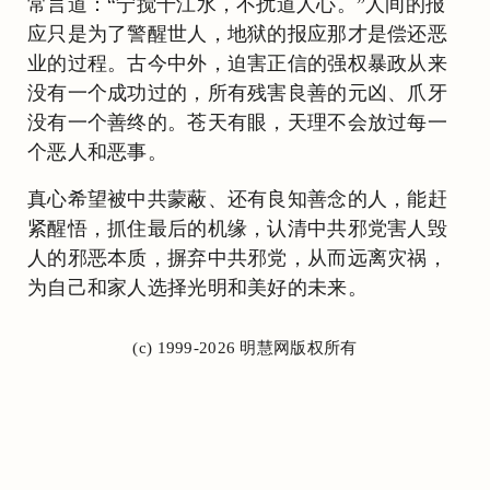
常言道：“宁搅千江水，不扰道人心。”人间的报
应只是为了警醒世人，地狱的报应那才是偿还恶
业的过程。古今中外，迫害正信的强权暴政从来
没有一个成功过的，所有残害良善的元凶、爪牙
没有一个善终的。苍天有眼，天理不会放过每一
个恶人和恶事。
真心希望被中共蒙蔽、还有良知善念的人，能赶
紧醒悟，抓住最后的机缘，认清中共邪党害人毁
人的邪恶本质，摒弃中共邪党，从而远离灾祸，
为自己和家人选择光明和美好的未来。
(c) 1999-2026 明慧网版权所有